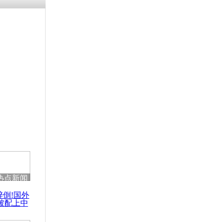
残疾男子因
砸银行
千年传统习
众为娥皇女
行被查情绪
回答崩溃原
热点新闻
乡上万人欢
醉倒!国外
节
被配上中
国民乐