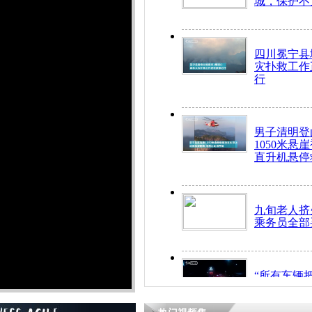
城，保护不
四川冕宁县
灾扑救工作
行
男子清明登
1050米悬
直升机悬停
九旬老人挤
乘务员全部
“所有车辆
开！”儿童
警急速救助