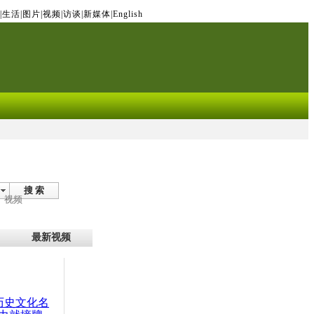
|
生活
|
图片
|
视频
|
访谈
|
新媒体
|
English
搜 索
视频
最新视频
：历史文化名