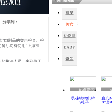
热门视频集
搞笑
四川一精神
病发持大锤
分享到：
美女
动物世
探访传承四
喜”肉制品的突击检查。检
俗：近万民
界
餐厅均有使用“上海福
BABY
英省亲送行
秀
奇闻
的执法人员，来到位于
小伙骑车逆
突击检查。
崩溃 网上
因
热点新闻
四川兴文苗
男孩错把电推
真心
度苗族花山
当梳子
神剧
责任编辑：【
王祎
】