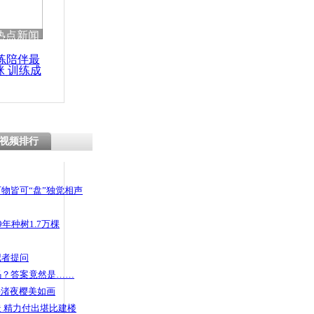
 哀思悼忠
热点新闻
练陪伴最
咪 训练成
功瘦身
企业用福喜
视频排行
物皆可“盘”独觉相声
年种树1.7万棵
记者提问
码？答案竟然是……
头渚夜樱美如画
 精力付出堪比建楼