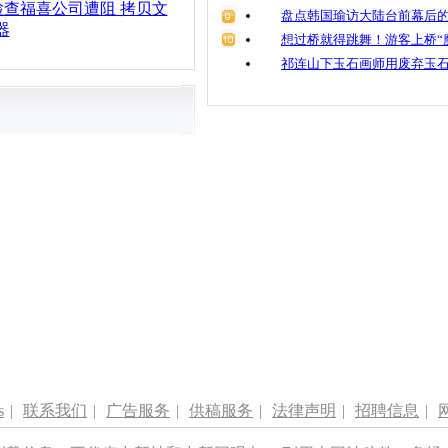
查福喜公司遭阻 拷贝文
盘点韩国瑜访大陆台前幕后的
器
想过桥就得跳舞！游客上桥“
祁连山下玉石画师用废弃玉
s
|
联系我们
|
广告服务
|
供稿服务
|
法律声明
|
招聘信息
|