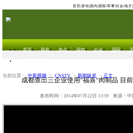
首页
|
滚动
|
国内
|
国际
|
军事
|
社会
|
地方
|
首页
最新
热点
国内
社会
国际
东北亚电视网
当前位置：
中新视频
>
CNSTV
>
新闻纵览
>
正文
成都查出三企业使用"福喜"肉制品 目
发布时间：2014年07月22日 13:59
来源：中