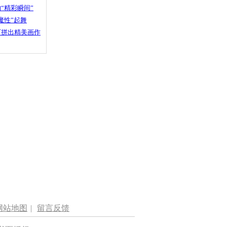
“精彩瞬间”
魔性”起舞
石拼出精美画作
网站地图
|
留言反馈