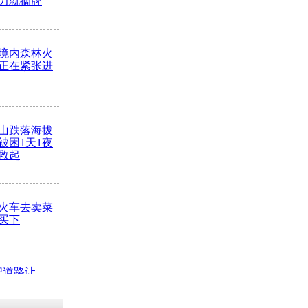
力就摘牌
境内森林火
正在紧张进
山跌落海拔
崖被困1天1夜
救起
火车去卖菜
买下
把道路让
突发疾病交