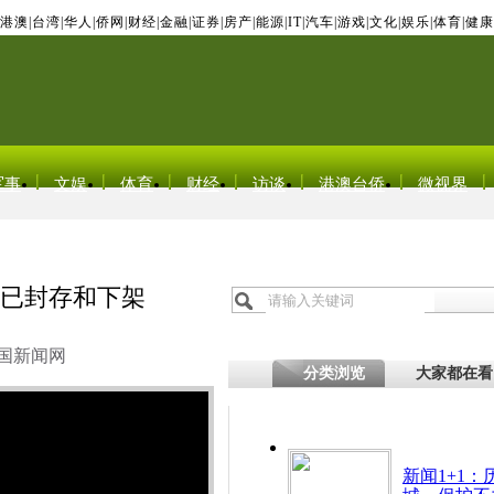
港澳
|
台湾
|
华人
|
侨网
|
财经
|
金融
|
证券
|
房产
|
能源
|
IT
|
汽车
|
游戏
|
文化
|
娱乐
|
体育
|
健康
军事
文娱
体育
财经
访谈
港澳台侨
微视界
前已封存和下架
国新闻网
分类浏览
大家都在看
新闻1+1