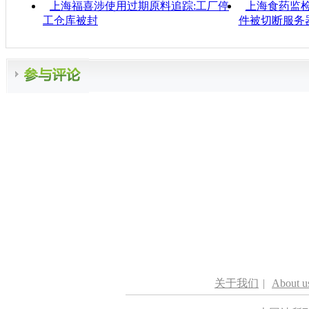
上海福喜涉使用过期原料追踪:工厂停
上海食药监检
工仓库被封
件被切断服务
关于我们
|
About u