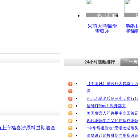
清明祭英烈
魂
热点新闻
呆萌大熊猫滑
狗教
雪取乐
胖猫
成都查出三
肉制品
24小时视频排行
一周
【中国风】德云社孟鹤堂：万
深
河北无腿老兵马三小：爬行19
信号灯Plus！浑身都亮
美国发言人即兴用中文回答
现代密码学之父如何保存密
商上海福喜涉原料过期遭查
“中华赏樱胜地”无锡太湖鼋
清华设计师投身胡同厕所改造