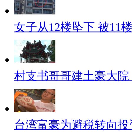
州一男子潜入3所学校盗窃得8
偷说的有一定道理。当年老师就
女子从12楼坠下 被1
的！还有，当年他都听老师的，
不作弊，结果就没上成大学，找
话，去请个枪手买个答案啥的，
管理员，也比做梁上君子好得多
村支书哥哥建土豪大院
【区别对待】
同是一个学校，重点班教室有
心里有点不平衡。昨日，洪湖市
提出抗议。大家交的学费一样多
台湾富豪为避税转向投
微差点就该受到歧视？别不平衡