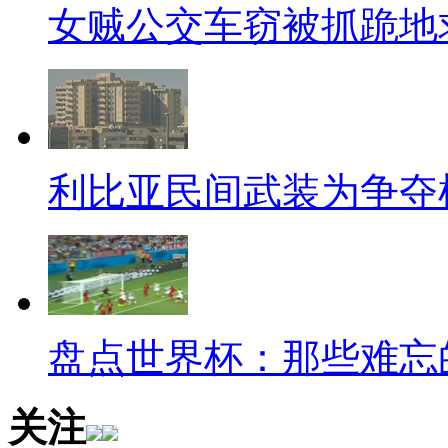
商变低，让你顶着一头乱发来，
女贼公交车窃被抓跪地
走。可看这情况，这位折翼的姑
洗剪吹的攻击了吧，不然怎么能
【小狗整双眼皮】
利比亚民间武装为争夺
史上最牛的双眼皮案例发生在
小狗身上，因为小狗在小眼睛的
它的主人就给去给它做了双眼皮
万韩币买回来的，手术费就花了将
盘点世界杯：那些难忘
元，连小狗都花这么多钱整容，
【卡住地铁门上厕所】
关注