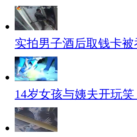
必先苦其分数，劳其筋骨，蒸其
峰，迎娶白富美，出任CEO，聘
调省下的汗，总有一天会让你们
实拍男子酒后取钱卡被
【“喝水”消费数十万】
两个月的时间，黄女士在某美
89万元存款的银行卡只剩下300
机上刷的，鼻子八万八，下巴十
14岁女孩与姨夫开玩笑
了四万多。他们一直让我喝他们的
机，我就把卡给他们，他们就一
谁让理发店的小哥小妹们都有神