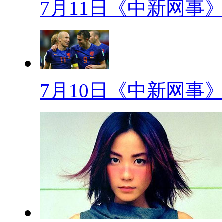
7月11日《中新网事
小编们精心为大家准备了一份“2
看哪些谣言是你已经知道的，又
【解说】
板块一：谣言英雄榜片花
7月10日《中新网事
(配音)今日“谣言英雄榜”：2
微信圈里点赞扣费、捡到白娅
电话错输密码锁定骗子银行卡
向麦当劳，必胜客等洋快餐索
税收