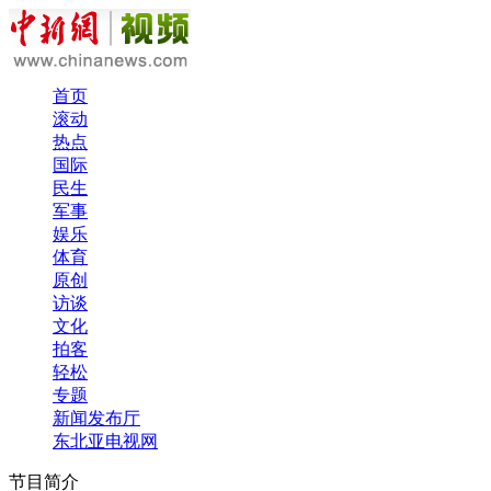
首页
滚动
热点
国际
民生
军事
娱乐
体育
原创
访谈
文化
拍客
轻松
专题
新闻发布厅
东北亚电视网
节目简介