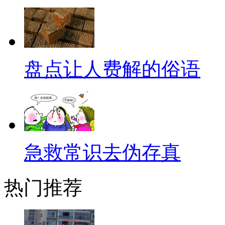
天下啦！他们开始玩创业、玩琼
体！！看到最后已经开始护肤烫
糙了...
盘点让人费解的俗语
【浮在河面的胖子】
细节就不用赘述了，希望这个
肉。有网友评论说，身体胖体重
得他说得很有道理的样子，不知
急救常识去伪存真
去，因为我们体重更轻啊……物
热门推荐
了，您还是留着精力去教别的孩
【要自学成才】"老师讲的基