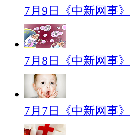
小龙虾是虫不是虾、微波炉加
7月9日《中新网事》
射
谣言七十二变，真相只有一个
(板块飞走)
7月8日《中新网事》
版块二：谣言粉碎机片花
信息爆炸的年代，纷纷扰扰的
真是让人分不清真伪。微信圈里
钱整倒骗子等等等等，这些谣言
7月7日《中新网事》
吧，请用手托起你的下巴颏儿，
了！