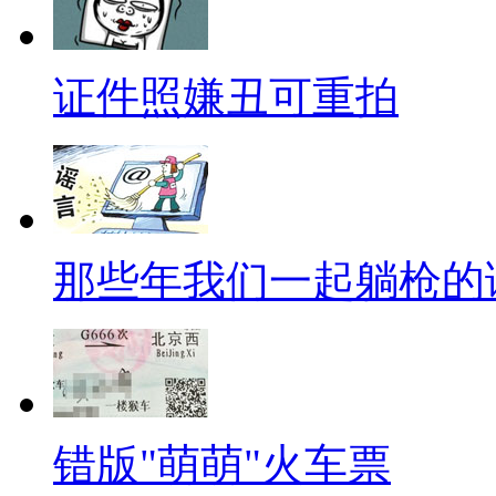
是虾、微波炉致癌等等，在我们
谣，以后再看到这样的谣言，您
证件照嫌丑可重拍
言榜，解说到相应谣言做闪动效
【口播】很多小伙伴都说啊，
然大悟的感觉，同时也觉得自己
经信以为真的谣言披着科学、真
那些年我们一起躺枪的
当受骗，想要提高自己的防骗技
过我们的每一期节目，让我们一
有滋生的空间！
【呱呱来吐槽】
错版"萌萌"火车票
80后已为人父母，90后已踏