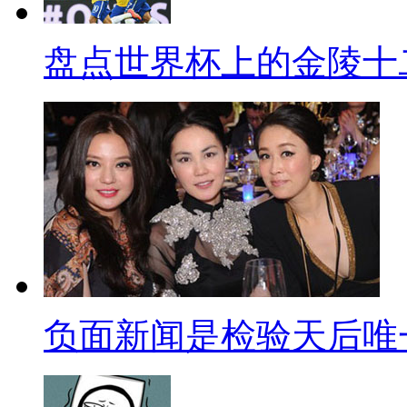
你就用这招儿让他吃不了兜着走
局。某银行曾经就通过其电子银
盘点世界杯上的金陵十
账，金额小于10元，手续费都
汇1分钱，每次2元手续费，直到
银行柜面操作，柜台工作人员有可
加以限制；而且“1分钱转账整倒
里得有余额才行，而大多数骗子
余额！
其他像什么牙膏底部细节可以
负面新闻是检验天后唯
生产线上的电子定位眼而已；麦
收款机的自带计税功能都不会让