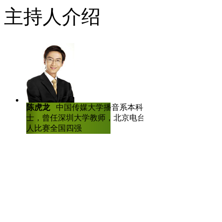
乘电梯时，也许你曾遇到某个
主持人介绍
物品卡住电梯门，这种行为无疑
地铁上，你是否想到也会有类似
友发表微博称，在南京地铁十号
车间隙到站内上个厕所，又不想
地铁车厢门，导致车门无法关闭
陈虎龙
中国传媒大学播音系本科、硕
士，曾任深圳大学教师，北京电台主持
有多长时间，可地铁又不是火车
人比赛全国四强
了，上个厕所让全车的人等你，
【口播】好了，以上就是今天
彩新闻请点击《中国新闻网》再