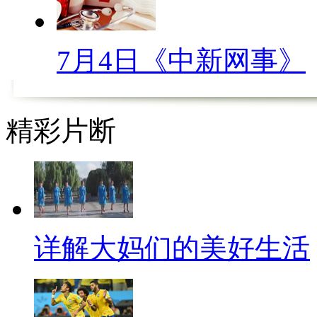
就拿这微信圈里点赞扣费来说
清过，但还是有不少人信以为真
7月4日《中新网事》
必要，要知道从利用微信来骗钱
支付接口。那些被扣费的都是因
精彩片断
的增值业务造成的，比如，为客
报酬，只要你回复短信就代表你
第三方接口，所以您就放心好了
大胆点他32个赞吧！
详解大妈们的美好生活
骗子这么可恨，自然就有人想
这招你一定记在心里了吧？是不