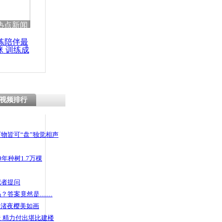
 哀思悼忠
热点新闻
练陪伴最
咪 训练成
功瘦身
后取钱卡被
M机
视频排行
物皆可“盘”独觉相声
年种树1.7万棵
记者提问
码？答案竟然是……
头渚夜樱美如画
 精力付出堪比建楼