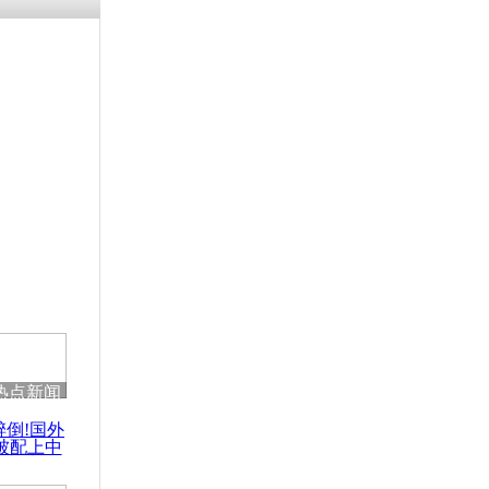
残疾男子因
砸银行
千年传统习
众为娥皇女
行被查情绪
回答崩溃原
热点新闻
乡上万人欢
醉倒!国外
节
被配上中
国民乐