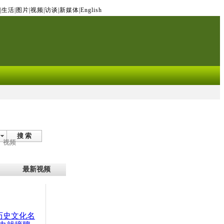
|
生活
|
图片
|
视频
|
访谈
|
新媒体
|
English
搜 索
视频
最新视频
：历史文化名