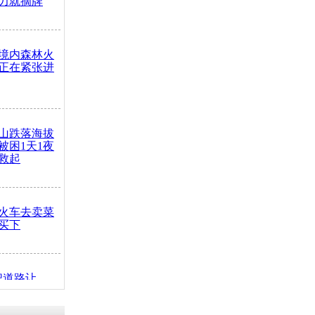
力就摘牌
境内森林火
正在紧张进
山跌落海拔
崖被困1天1夜
救起
火车去卖菜
买下
把道路让
突发疾病交