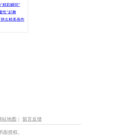
“精彩瞬间”
魔性”起舞
石拼出精美画作
网站地图
|
留言反馈
书面授权。