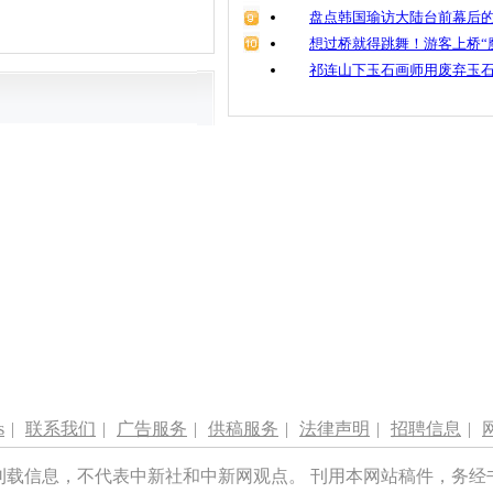
盘点韩国瑜访大陆台前幕后的
想过桥就得跳舞！游客上桥“
祁连山下玉石画师用废弃玉
s
|
联系我们
|
广告服务
|
供稿服务
|
法律声明
|
招聘信息
|
刊载信息，不代表中新社和中新网观点。 刊用本网站稿件，务经