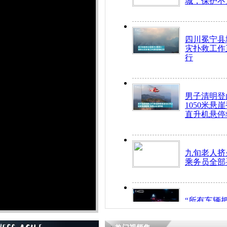
城，保护不
四川冕宁县
灾扑救工作
行
男子清明登
1050米悬
直升机悬停
九旬老人挤
乘务员全部
“所有车辆
开！”儿童
警急速救助