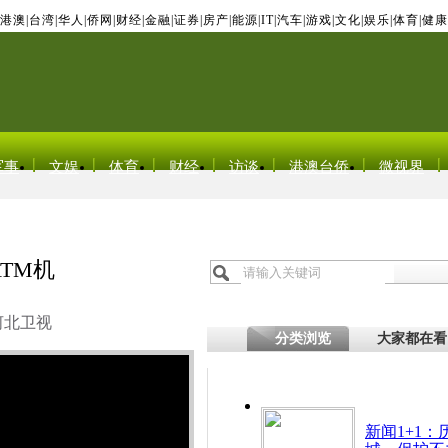
港澳
|
台湾
|
华人
|
侨网
|
财经
|
金融
|
证券
|
房产
|
能源
|
IT
|
汽车
|
游戏
|
文化
|
娱乐
|
体育
|
健康
军事
文娱
体育
财经
访谈
港澳台侨
微视界
TM机
河北卫视
分类浏览
大家都在看
新闻1+1