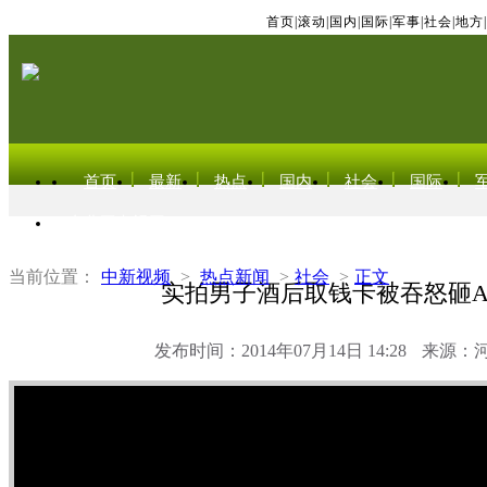
首页
|
滚动
|
国内
|
国际
|
军事
|
社会
|
地方
|
首页
最新
热点
国内
社会
国际
东北亚电视网
当前位置：
中新视频
>
热点新闻
>
社会
>
正文
实拍男子酒后取钱卡被吞怒砸A
发布时间：2014年07月14日 14:28
来源：