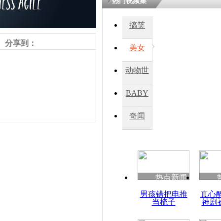
热门视频集
搞笑
四川一精神
病发持大锤
分享到：
美女
动物世
探访传承四
俗：近万民
界
BABY
英省亲送行
秀
奇闻
小伙骑车逆
崩溃 网上
因
责任编辑：【
杜海涛
】
热点新闻
四川兴文苗
男孩错把电推
真心
度苗族花山
当梳子
神剧