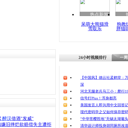
清明祭英烈
魂
热点新闻
呆萌大熊猫滑
狗教
雪取乐
胖猫
实拍男子酒
吞怒砸AT
24小时视频排行
一周
【中国风】德云社孟鹤堂：万
深
河北无腿老兵马三小：爬行19
信号灯Plus！浑身都亮
美国发言人即兴用中文回答
现代密码学之父如何保存密
驾
醉汉
借酒"发威"
“中华赏樱胜地”无锡太湖鼋
脑嫌旧摔烂欲赔偿失主遭拒
清华设计师投身胡同厕所改造