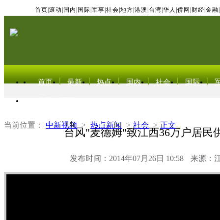
首页
|
滚动
|
国内
|
国际
|
军事
|
社会
|
地方
|
港澳
|
台湾
|
华人
|
侨网
|
财经
|
金融
|
首页
最新
热点
国内
社会
国际
东北亚电视网
当前位置：
中新视频
>
热点新闻
>
社会
>
正文
台风"麦德姆"致江西36万户居民
发布时间：2014年07月26日 10:58
来源：