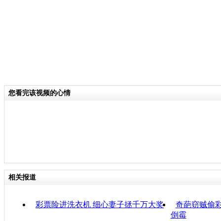
您看完该视频的心情
相关报道
彩票险进洗衣机 细心妻子拯千万大奖
奇葩窃贼偷彩
倒霉