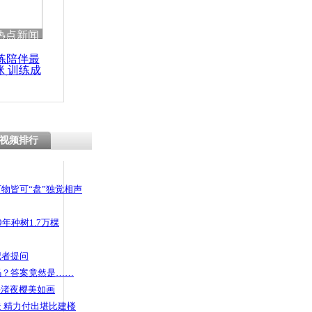
 哀思悼忠
热点新闻
练陪伴最
咪 训练成
功瘦身
父母卖儿得
买彩票
视频排行
物皆可“盘”独觉相声
年种树1.7万棵
记者提问
码？答案竟然是……
头渚夜樱美如画
 精力付出堪比建楼