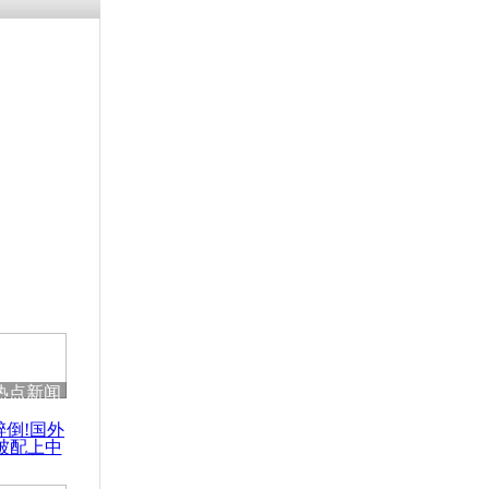
残疾男子因
砸银行
千年传统习
众为娥皇女
行被查情绪
回答崩溃原
热点新闻
乡上万人欢
醉倒!国外
节
被配上中
国民乐