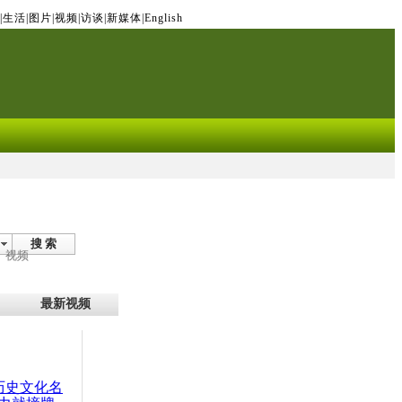
|
生活
|
图片
|
视频
|
访谈
|
新媒体
|
English
搜 索
视频
最新视频
：历史文化名