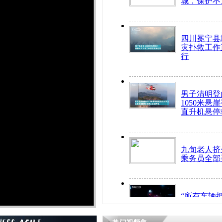
城，保护不
四川冕宁县
灾扑救工作
行
男子清明登
1050米悬
直升机悬停
九旬老人挤
乘务员全部
“所有车辆
开！”儿童
警急速救助