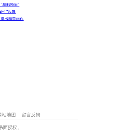
“精彩瞬间”
魔性”起舞
石拼出精美画作
网站地图
|
留言反馈
书面授权。