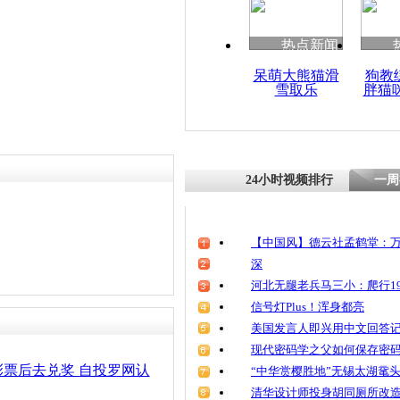
清明祭英烈
魂
热点新闻
呆萌大熊猫滑
狗教
雪取乐
胖猫
黑龙江一对
三万 用来
24小时视频排行
一周
【中国风】德云社孟鹤堂：万
深
河北无腿老兵马三小：爬行19
信号灯Plus！浑身都亮
美国发言人即兴用中文回答
现代密码学之父如何保存密
票后去兑奖 自投罗网认
“中华赏樱胜地”无锡太湖鼋
清华设计师投身胡同厕所改造