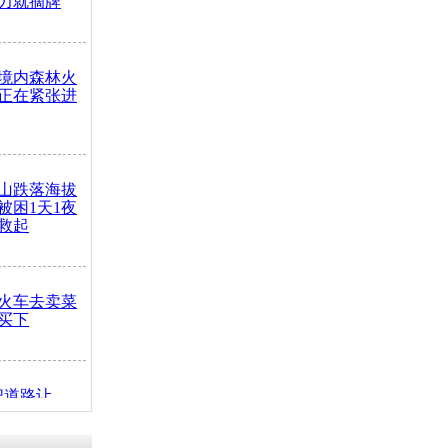
力就摘牌
境内森林火
正在紧张进
山跌落海拔
崖被困1天1夜
救起
火车去卖菜
买下
把道路让
突发疾病交