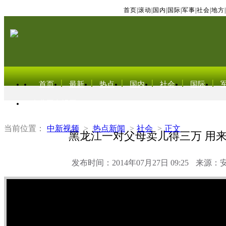
首页
|
滚动
|
国内
|
国际
|
军事
|
社会
|
地方
|
首页
最新
热点
国内
社会
国际
东北亚电视网
当前位置：
中新视频
>
热点新闻
>
社会
>
正文
黑龙江一对父母卖儿得三万 用
发布时间：2014年07月27日 09:25
来源：