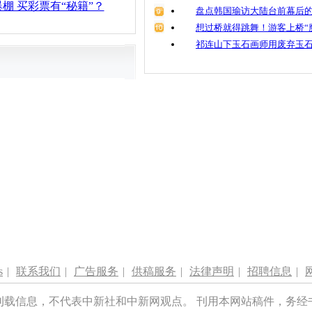
棚 买彩票有“秘籍”？
盘点韩国瑜访大陆台前幕后的
想过桥就得跳舞！游客上桥“
祁连山下玉石画师用废弃玉
s
|
联系我们
|
广告服务
|
供稿服务
|
法律声明
|
招聘信息
|
刊载信息，不代表中新社和中新网观点。 刊用本网站稿件，务经