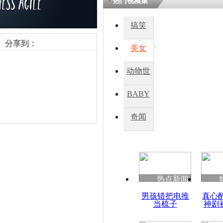
热门视频集
搞笑
四川一精神
病发持大锤
分享到：
美女
动物世
探访传承四
俗：近万民
界
BABY
英省亲送行
秀
奇闻
小伙骑车逆
崩溃 网上
因
责任编辑：【
天脉
】
热点新闻
四川兴文苗
男孩错把电推
真心
度苗族花山
当梳子
神剧