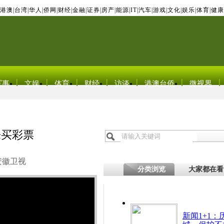
港澳
|
台湾
|
华人
|
侨网
|
财经
|
金融
|
证券
|
房产
|
能源
|
IT
|
汽车
|
游戏
|
文化
|
娱乐
|
体育
|
健康
军事
文娱
体育
财经
访谈
港澳台侨
微视界
来买彩票
安徽卫视
分类浏览
大家都在看
新闻1+1