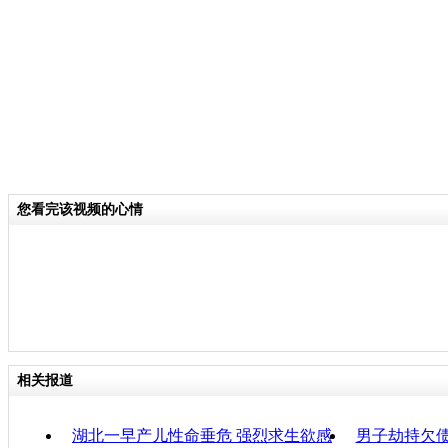
分类名称：
国际新闻
感动
标签：
责任
您看完该视频的心情
相关报道
湖北一早产儿性命垂危 强烈求生欲感
男子劫持欠债