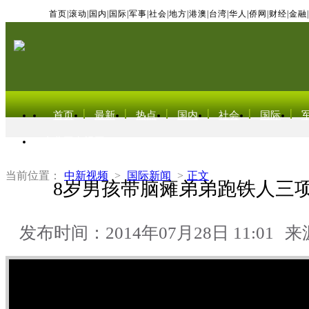
首页
|
滚动
|
国内
|
国际
|
军事
|
社会
|
地方
|
港澳
|
台湾
|
华人
|
侨网
|
财经
|
金融
|
首页
最新
热点
国内
社会
国际
东北亚电视网
当前位置：
中新视频
>
国际新闻
>
正文
8岁男孩带脑瘫弟弟跑铁人三项
发布时间：2014年07月28日 11:01
来