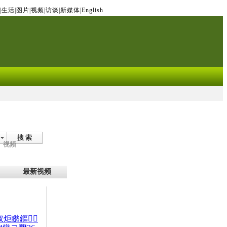
|
生活
|
图片
|
视频
|
访谈
|
新媒体
|
English
搜 索
视频
最新视频
杈炬矁鏂