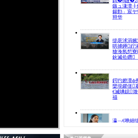
鍧�6鏈�2
鏃ュ湪澶╂
鍚勯」宸ヤ
辩华
缇庡浗涓嬪
哄摢鑸紵
獊浼氬惁寮
鈥滅伀鑽
鍔犳嬁澶ф
欒垷鑺傞
€滅唺鐚
禌
瀛﹁€咃細
€间笢鍗椾
解€滆劚閽
姪鎺ㄤ腑鍥