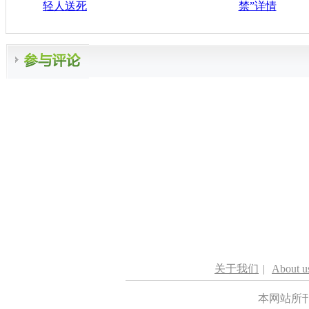
轻人送死
禁”详情
关于我们
|
About u
本网站所