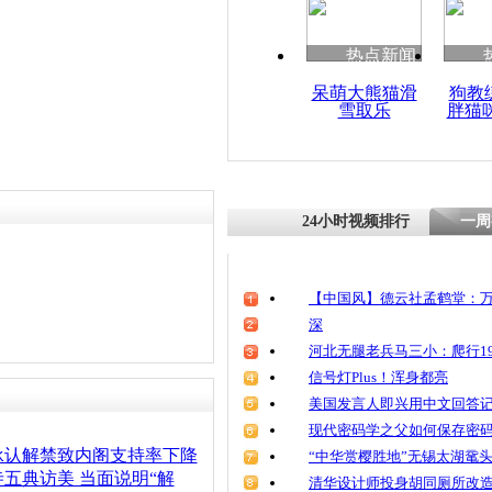
热点新闻
呆萌大熊猫滑
狗教
雪取乐
胖猫
24小时视频排行
一周
【中国风】德云社孟鹤堂：万
深
河北无腿老兵马三小：爬行19
信号灯Plus！浑身都亮
美国发言人即兴用中文回答
现代密码学之父如何保存密
承认解禁致内阁支持率下降
“中华赏樱胜地”无锡太湖鼋
五典访美 当面说明“解
清华设计师投身胡同厕所改造