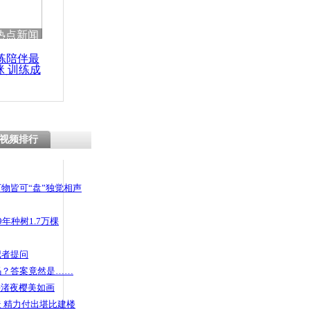
热点新闻
练陪伴最
咪 训练成
功瘦身
视频排行
物皆可“盘”独觉相声
年种树1.7万棵
记者提问
码？答案竟然是……
头渚夜樱美如画
 精力付出堪比建楼