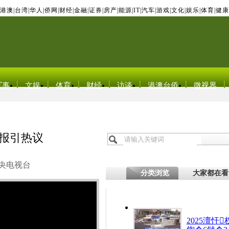
港澳
|
台湾
|
华人
|
侨网
|
财经
|
金融
|
证券
|
房产
|
能源
|
IT
|
汽车
|
游戏
|
文化
|
娱乐
|
体育
|
健康
军事
文娱
体育
财经
访谈
港澳台侨
微视界
海报引热议
央电视台
分类浏览
大家都在看
2025澶忓