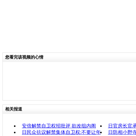
您看完该视频的心情
相关报道
安倍解禁自卫权招批评 欲改组内阁
日官房长官
日民众抗议解禁集体自卫权:不要让年
日防相小野寺