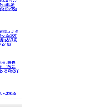
4鏃ヨ嚦26
触涓惧姙
綔鍑嗗灏
満鍏ュ眬涓
浠ヤ紛鍐茬
曠垎涓笢
《鈥濓紵
弗澶崕榫
搴﹁绔嬧
澂鈥濇寫鎴樿
缇庡浗娆查
簹涓庝腑鍥
┾€濓紝鍙嶅
解€斾笢鐩