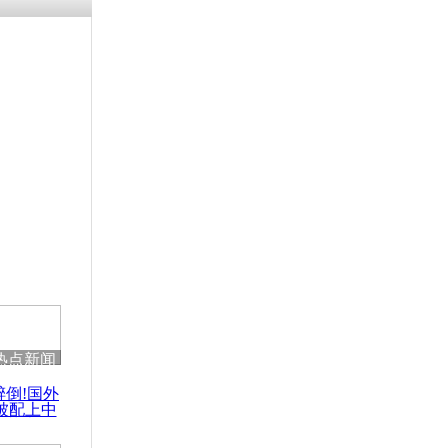
涓ㄥ浗闄呰
褰圭┖鍐涗
-10CE缁
妫€楠岋紝
浗鍏虫敞涓
回来反解禁
引热议
热点新闻
醉倒!国外
被配上中
国民乐