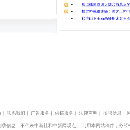
盘点韩国瑜访大陆台前幕后的
想过桥就得跳舞！游客上桥“
祁连山下玉石画师用废弃玉
s
|
联系我们
|
广告服务
|
供稿服务
|
法律声明
|
招聘信息
|
刊载信息，不代表中新社和中新网观点。 刊用本网站稿件，务经