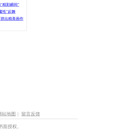
“精彩瞬间”
魔性”起舞
石拼出精美画作
网站地图
|
留言反馈
书面授权。