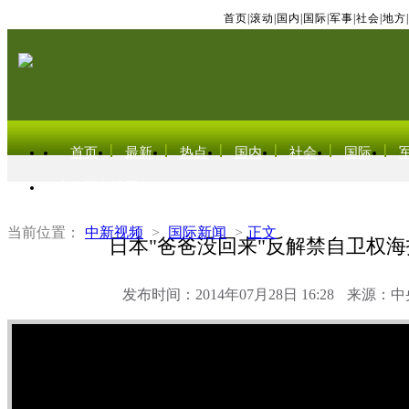
首页
|
滚动
|
国内
|
国际
|
军事
|
社会
|
地方
|
首页
最新
热点
国内
社会
国际
东北亚电视网
当前位置：
中新视频
>
国际新闻
>
正文
日本"爸爸没回来"反解禁自卫权
发布时间：2014年07月28日 16:28
来源：中