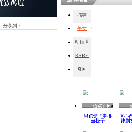
热门视频集
熷悎浣� 
瘑灞€
搞笑
分享到：
美女
娉板浗閫€
笂灏嗭細姝�
动物世
忓彈瀹炴垬
鍚稿紩澶氬
界
ㄤ笘鐣岃
BABY
秀
奇闻
日本爸爸没
自卫权海报
责任编辑：【
王祎
】
热点新闻
男孩错把电推
真心
当梳子
神剧