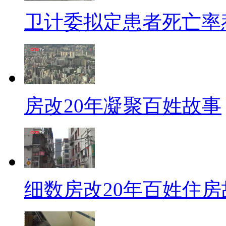
【口播】内地房地产市场的发
卫计委拟定患者死亡率
开始的，在记者采访香港大学房
荣也提到了香港的“公屋”与“居
【解说】邹广荣说，香港曾经
租以后，如果租客的家庭条件变
房改20年凝聚百姓故事
难。以补贴形式卖给市民的福利
的家庭经济好转之后，居屋仍由
社会福利效率低下。并且，一旦
这个福利，公屋和居屋流动性低
细数房改20年百姓住房
成住户交通成本上升，整个社会
也给出了自己的建议。