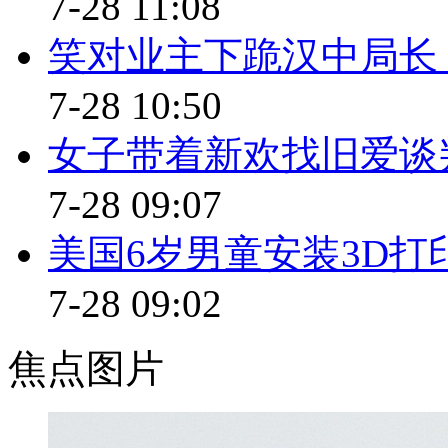
7-28 11:08
标题：台北消保处抽验凉席 近
笑对业主下跪汉中局长
口播：
7-28 10:50
炎热的夏天到了，很多朋友喜
女子带着新欢找旧爱谈
检人员发现，随机抽查的凉席中
7-28 09:07
容。
美国6岁男童安装3D打
解说：
7-28 09:02
夏季炎炎高温， 不少民众为了
焦点图片
的凉席，恐怕含有致癌物。消保官
标示不清， 更有9件甲醛过量、 