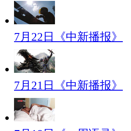
间平房，到了八十年代以后就分
【解说】老人回忆说，分的房
7月22日《中新播报》
到了发的床、凳子、煤气灶等，家
代，福利分房则变成了掏钱买房
【同期声】太原市民：九十年
了，买也便宜，那时候买几千块
7月21日《中新播报》
【解说】1994年7月，《国
出台，形成了房改的基本内容：“
实物福利分配的方式为以按劳分配
中国全面停止实物分房，“市场化