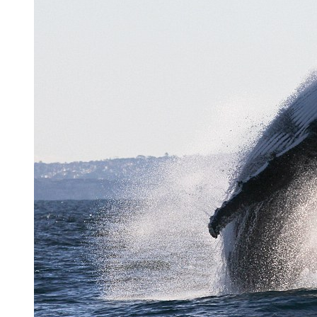
同期
[消保官 王德明\(业者)清洁的
消保官 王德明\类似甲醛的一些
消保官 王德明\清洁的药剂\台
消保官 王德明\它这个东西会造
消保官 王德明\其次才是皮肤接
消保官 王德明\这部分都会造成
甲醛塑化剂超标 凉席近4成不合
解说：