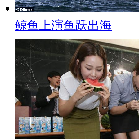
业者在制作过程中， 加入过量
不当，都会造成甲醛残留。消保官
鲸鱼上演鱼跃出海
席， 到千元的日式细竹编织凉席
名“高级凉席”， 但甲醛超标竟然
竹席椅垫，消保官分析，业者为
剂。 问题产品已经被要求下架， 
不等。
解说：购买前记得先看清产品，
果有刺鼻味， 就千万不要带回家
之后， 尽量先用大量清水冲洗、