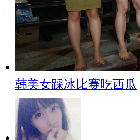
结尾
今天新闻的关键词是“宽容”。
用过期肉继续发酵。27日，福喜
所生产的所有产品，并且正在着
尽职行为开展彻底的内部调查。不
追溯是否有？供应链是否全程可
收，如何处理？至今无人说明，
韩美女踩冰比赛吃西瓜
应链的企业：麦当劳、肯德基、
餐，网友开玩笑说，总有一款适
冲击，北京大量麦当劳餐厅陷入无
饭食多数停止销售，部分餐厅仅