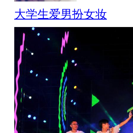
麦当劳东八里庄等多店主食几乎
大学生爱男扮女妆
天节目的所有内容，感谢收看，
微博。