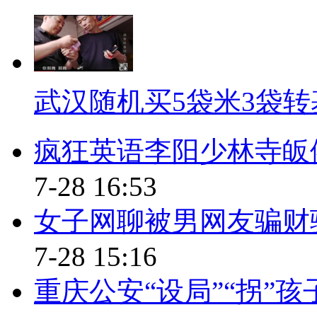
在毫无异议的住房的商品属性之
如何让住房扮演好生活必需品的
答案。
武汉随机买5袋米3袋转
标题：国家卫计委拟定患者死
疯狂英语李阳少林寺皈
口播：
7-28 16:53
日前，国家卫计委下发“二、三
见稿，拟规定：三级医院住院患者死
女子网聊被男网友骗财
很多网友担忧：以后医院为了控
7-28 15:16
解说：
重庆公安“设局”“拐”孩
国家卫计委下发的征求意见稿中