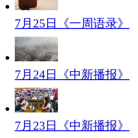
房改凝聚百姓故事 专家细数
【同期声】太原市民：因为当
7月25日《一周语录》
位上当时候结了婚没房子的就分给
拆了之后就给分新的，就是平房
【解说】从1957年第一个国
计划经济体制，到1993年《中
7月24日《中新播报》
问题的决定》出台，几十年来，
惯论资排辈等着分房的日子，在
都有说不完的话。
【同期声】太原市民：那肯定
7月23日《中新播报》
呀，最起码你这个人在单位你的