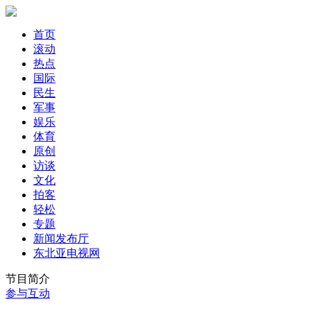
首页
滚动
热点
国际
民生
军事
娱乐
体育
原创
访谈
文化
拍客
轻松
专题
新闻发布厅
东北亚电视网
节目简介
参与互动