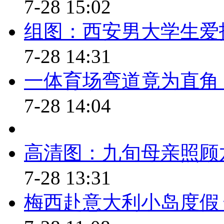
7-28 15:02
级医院住院患者死亡率0.8%，住
组图：西安男大学生爱
死亡率4.0‰；住院手术死亡率0
7-28 14:31
者死亡率指标，可能导向医院拒
一体育场弯道竟为直角 
友认为，医生治病不救命，哪个
就是作假，都是自动出院……医
7-28 14:04
缔？应当对医院治病救人更加宽容
政医管局相关负责人指出，死亡
高清图：九旬母亲照顾六
导致医院拒收重症患者。该负责
7-28 13:31
源于最初的媒体报道，将二级医
号，显示二级医院住院患者死亡
梅西赴意大利小岛度假 
远。