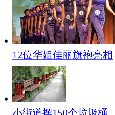
12位华姐佳丽旗袍亮相
小街道摆150个垃圾桶