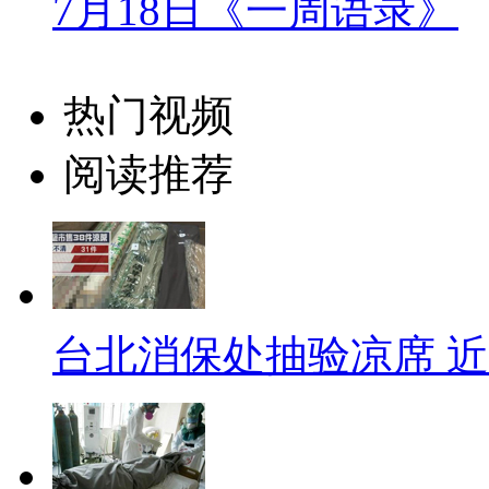
7月18日《一周语录》
起初很多人对取消分房感觉失
入，住房公积金的应运而生，很
热门视频
择房屋地段、楼层，拥有属于自
度。中国城镇居民人均住房面积也从
阅读推荐
的33平米。
不过从房改将住房推向市场以
升外，1998年房改方案的具体
台北消保处抽验凉席 近
的顾云昌，在谈及因为房改方案
房出现的问题。有些保障房被开
会影响。