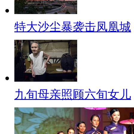
特大沙尘暴袭击凤凰城
九旬母亲照顾六旬女儿