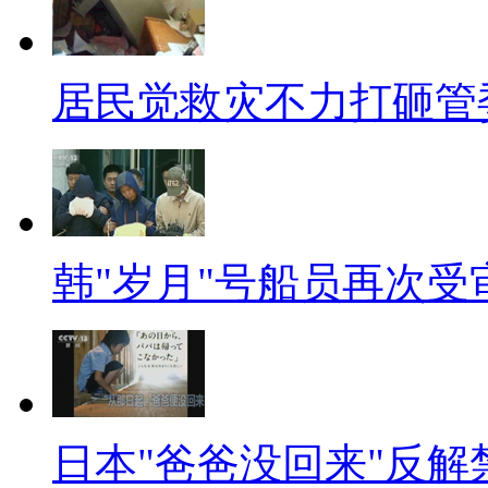
【同期】香港大学房地产及建
供的居屋的话，一开始就声明这
居民觉救灾不力打砸管
利。第二的话就是，这个房子卖
很多的，政府可以给他一些优惠，
了，给到他就算了。他买了以后
说我要搬到其他地方去的话，他
韩"岁月"号船员再次受
回来，因为它剩下来可能有20年
以后再收回来卖给一个符合资格
去资助这些人。
【口播】在20年房改的过程中
日本"爸爸没回来"反
不是福利”告终。但是20年来发