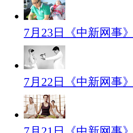
在一些场合经常见有“耙耳朵”或“
(转场)全国怕老婆城市排行
7月23日《中新网事
自己更爱娇妻，令温柔娇嗔的上
个城市的男人给我们的印象一直
《做头》里表现得淋漓尽致，那
实，他只是不知道该如何爱他的
婆，不仅历史悠久名声远扬，而
7月22日《中新网事
是最温情的“妻管严”男人。是的
全国怕老婆城市排行榜第二位
车的右侧都要加上一个轮椅，为
7月21日《中新网事
三轮”，昵称“粑pa耳朵”。最