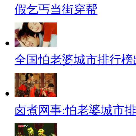
【种族的爱恋】
假乞丐当街穿帮
动物们现在这么厉害，人类已
古历经十天搞了一个行为艺术，
马》，并成功将其亲手制作的婚
草原。呱呱我书读的少，也不大
全国怕老婆城市排行榜
吗？艺术家的世界你永远不懂！
【胖子求减刑遭拒】
肥胖也不是没有好处，美国男子
卤煮网事:怕老婆城市
诈骗罪本该入狱服刑，但当地监
法官下令他在家中软禁30个月
院缩短刑期，不过遭到驳回。真