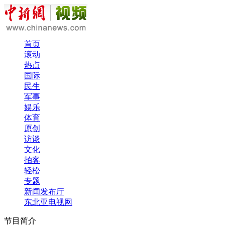
首页
滚动
热点
国际
民生
军事
娱乐
体育
原创
访谈
文化
拍客
轻松
专题
新闻发布厅
东北亚电视网
节目简介