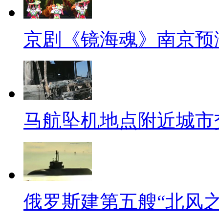
你为啥那么胖了！
京剧《镜海魂》南京预
【奇葩夫妻】
有一对小夫妻，开始因婆媳关
回娘家，夫妻一别就是3年。然
3000元，让小两口到外面吃饭
马航坠机地点附近城市
连AA都不行。最后俩人以离婚
家门，这么奇葩，估计要再找到
啊！
【中国好婆婆】
俄罗斯建第五艘“北风
近日，一男子持刀进入金店抢