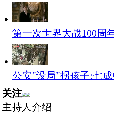
来，用手按住了男子持刀的手，
电棒电击劫匪。听见呼救声的路
服了。婆婆在搏斗时说：“打我
第一次世界大战100周年
句话感动的眼泪直流，别人家的
为什么好事都是别人家的呢？
【口播】好了，以上就是今天
彩新闻请点击《中国新闻网》再
公安"设局"拐孩子:七
关注
主持人介绍