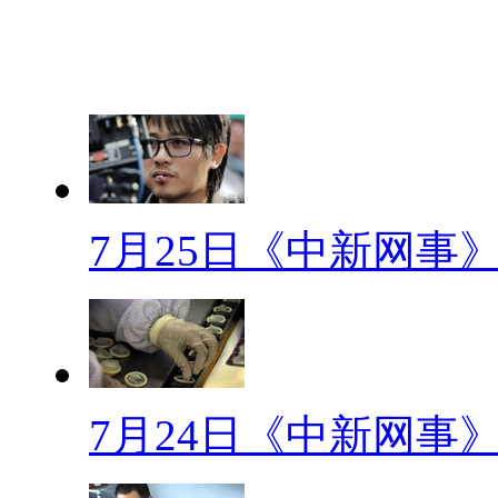
【卤煮网事】
全国怕老婆城市排行榜
【口播】近日，“怕老婆”城
汉、潮州的老公们占前四位。男
说这才是大男人的胸怀！那到底
7月25日《中新网事
一起去今天的《卤煮网事》看看
【解说】佐餐小菜 片花 “火
方言，“火巴”读音为pā,左右结
火烧的很软，指丈夫被妻子在经
7月24日《中新网事
妻子面前言听计从的男人。“火