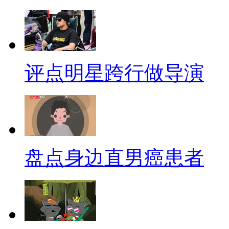
家”，就使得男人们不得不俯首
面子的，所以他们更是乐得诸事
全国怕老婆城市排行榜第四位
评点明星跨行做导演
与勤劳的表象之下，操控着这个
男人自居的，而潮州女子一向是
一直都过着张口伸手的幸福生活
勤劳的表象之下，其实是操控着
盘点身边直男癌患者
人开始依赖她，以至于到离不开
赚钱，你就负责花钱！而赚来的
。