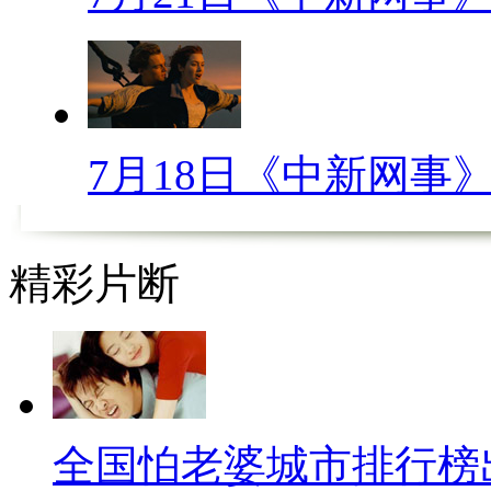
把“粑耳朵”献给了那些“妻管严
是什么，一旦不听话，耳朵就会
养家的重担，同时还兼任大厨、
最享受的时刻，莫过于年轻得直
7月18日《中新网事
子还可以……
全国怕老婆城市排行榜第三位
精彩片断
男人中也属于厉害角色，但最终
下风。武汉女人是出名的厉害，
女人的娇嗔麻辣，武汉女人最是
只是无论短期气势还是长期持久
全国怕老婆城市排行榜
种折衷的方式。武汉的老婆们实