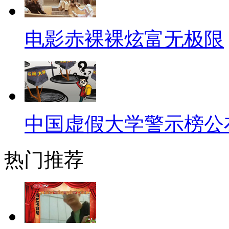
称家里遭火灾，父亲精神失常离
亲竟不需搀扶照顾。记者上前询
电影赤裸裸炫富无极限
你名字了吗？都像你这样不乱套
到底这世界是乱了还是乱了呢？
【公鸡中的“战斗鸡”】
中国虚假大学警示榜公
醉了的呱呱再给大家说个事吧
点另类，说它是母鸡吧，它长了
热门推荐
可要说它是公鸡吧，它却会下蛋
今，这只鸡已经成为了村里的大
子过的那叫一个快活啊。下蛋公