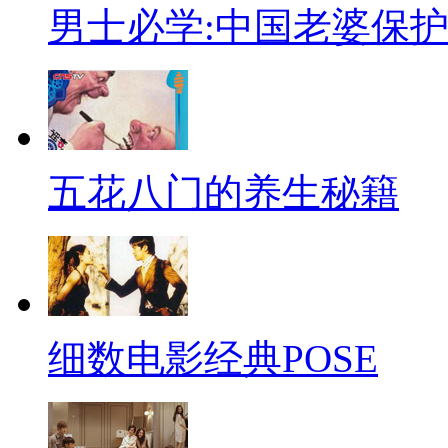
【口播】其实国宏觉得，夫妻
男士必学:中国老婆保
严”也是男人对老婆的一种尊重
的变迁，怕老婆也不再和没本事
是对老婆温柔体贴，所以，男同
爱吧！
五花八门的养生秘籍
【呱呱来吐槽】
小明同学是个实在人，一天，
名。”小明听后马上来到了文具店
细数电影经典POSE
【假乞丐穿帮】
近日，在山西太原一商业街，