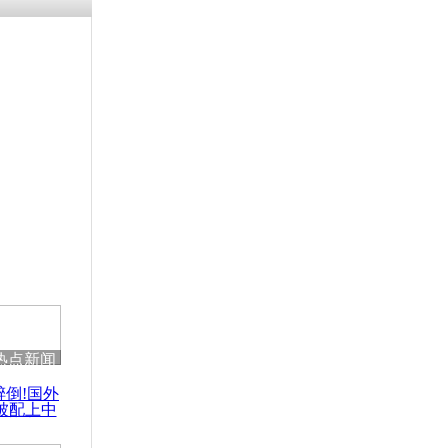
残疾男子因
砸银行
千年传统习
众为娥皇女
行被查情绪
回答崩溃原
热点新闻
乡上万人欢
醉倒!国外
节
被配上中
国民乐