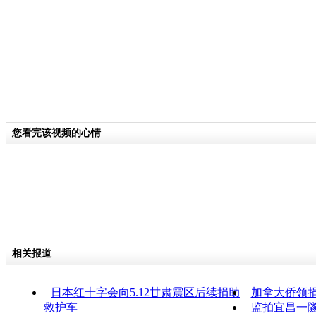
您看完该视频的心情
相关报道
日本红十字会向5.12甘肃震区后续捐助
加拿大侨领捐
救护车
监拍宜昌一