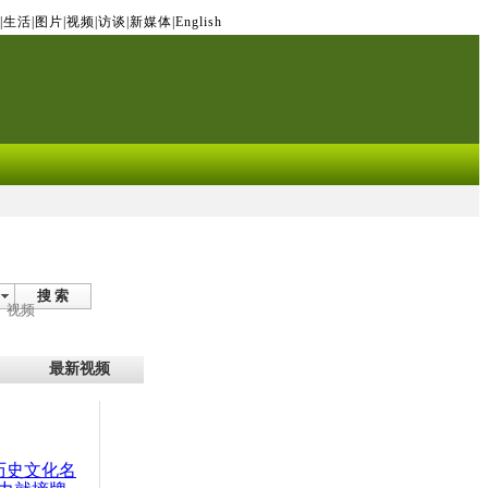
|
生活
|
图片
|
视频
|
访谈
|
新媒体
|
English
搜 索
视频
最新视频
：历史文化名