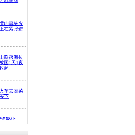
力就摘牌
境内森林火
正在紧张进
山跌落海拔
崖被困1天1夜
救起
火车去卖菜
买下
把道路让
突发疾病交