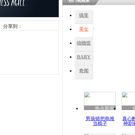
热门视频集
搞笑
四川一精神
病发持大锤
分享到：
美女
动物世
探访传承四
俗：近万民
界
BABY
英省亲送行
秀
奇闻
小伙骑车逆
崩溃 网上
因
责任编辑：【
王胤
】
热点新闻
四川兴文苗
男孩错把电推
真心
度苗族花山
当梳子
神剧