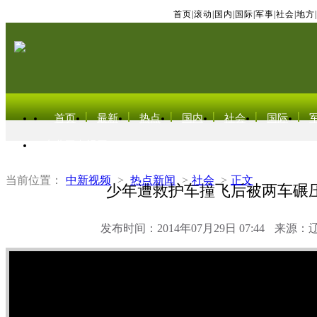
首页
|
滚动
|
国内
|
国际
|
军事
|
社会
|
地方
|
首页
最新
热点
国内
社会
国际
东北亚电视网
当前位置：
中新视频
>
热点新闻
>
社会
>
正文
少年遭救护车撞飞后被两车碾
发布时间：2014年07月29日 07:44
来源：