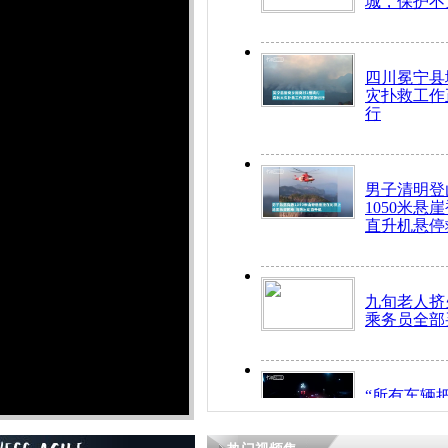
城，保护不
四川冕宁县
灾扑救工作
行
男子清明登
1050米悬
直升机悬停
九旬老人挤
乘务员全部
“所有车辆
开！”儿童
警急速救助