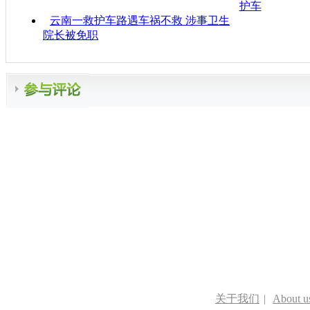
护车
云南一救护车路遇车祸不救 涉事卫生
院长被免职
关于我们
|
About u