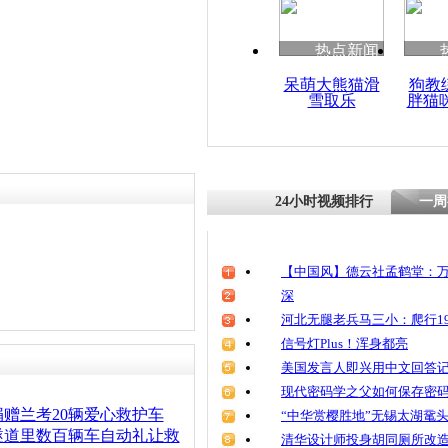
清明祭英烈
魂
热点新闻
呆萌大熊猫滑
狗教
雪取乐
胖猫
少年遭救护
两车碾压身
24小时视频排行
一周
【中国风】德云社孟鹤堂：万
深
河北无腿老兵马三小：爬行19
信号灯Plus！浑身都亮
美国发言人即兴用中文回答
现代密码学之父如何保存密
赠兰考20辆爱心救护车
“中华赏樱胜地”无锡太湖鼋
隧道里数百辆车自动礼让救
清华设计师投身胡同厕所改造