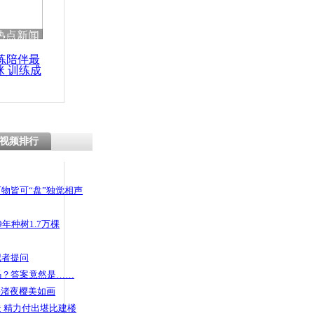
 哀思悼忠
热点新闻
练陪伴最
咪 训练成
功瘦身
车撞飞后被
亡
视频排行
物皆可“盘”独觉相声
年种树1.7万棵
记者提问
码？答案竟然是……
头渚夜樱美如画
 精力付出堪比建楼