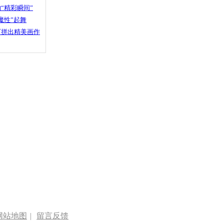
“精彩瞬间”
魔性”起舞
石拼出精美画作
网站地图
|
留言反馈