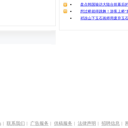
盘点韩国瑜访大陆台前幕后的
想过桥就得跳舞！游客上桥“
祁连山下玉石画师用废弃玉
s
|
联系我们
|
广告服务
|
供稿服务
|
法律声明
|
招聘信息
|