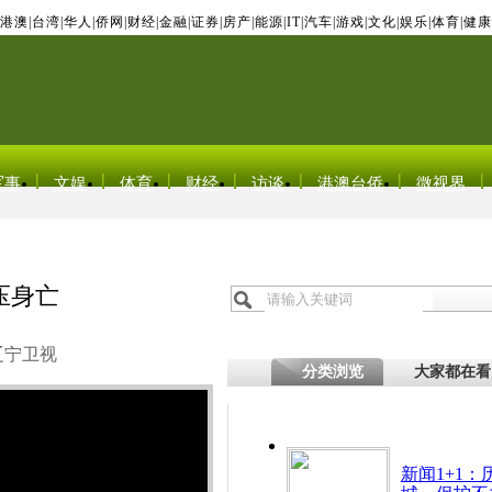
港澳
|
台湾
|
华人
|
侨网
|
财经
|
金融
|
证券
|
房产
|
能源
|
IT
|
汽车
|
游戏
|
文化
|
娱乐
|
体育
|
健康
军事
文娱
体育
财经
访谈
港澳台侨
微视界
压身亡
辽宁卫视
分类浏览
大家都在看
新闻1+1