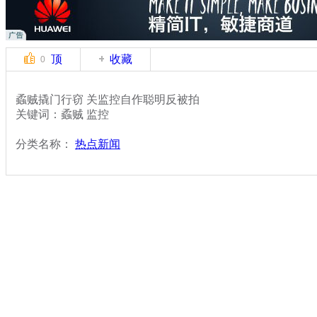
顶
收藏
0
蟊贼撬门行窃 关监控自作聪明反被拍
关键词：蟊贼 监控
分类名称：
热点新闻