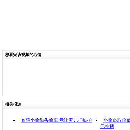
您看完该视频的心情
相关报道
奇葩小偷街头偷车 竟让妻儿打掩护
小偷盗取价值
元空瓶