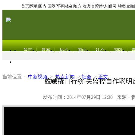
首页
|
滚动
|
国内
|
国际
|
军事
|
社会
|
地方
|
港澳
|
台湾
|
华人
|
侨网
|
财经
|
金融
|
首页
最新
热点
国内
社会
国际
东北亚电视网
当前位置：
中新视频
>
热点新闻
>
社会
>
正文
蟊贼撬门行窃 关监控自作聪明
发布时间：2014年07月29日 12:30
来源：