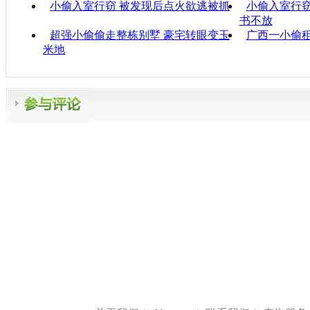
小偷入室行窃 被发现后点火欲逃被抓
小偷入室行窃
书不放
超强小偷偷走整栋别墅 豪宅转眼变玉
广西一小偷
米地