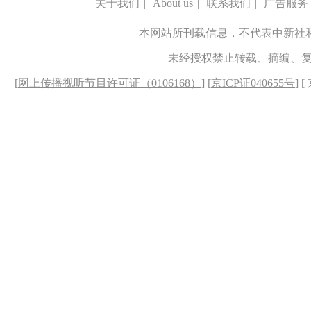
关于我们
|
About us
|
联系我们
|
广告服务
本网站所刊载信息，不代表中新社
未经授权禁止转载、摘编、
[
网上传播视听节目许可证（0106168）
] [
京ICP证040655号
] 