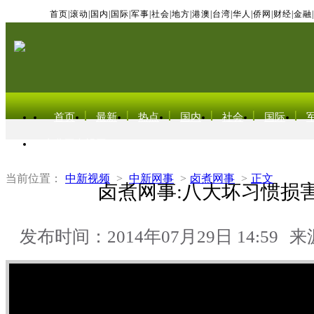
首页
|
滚动
|
国内
|
国际
|
军事
|
社会
|
地方
|
港澳
|
台湾
|
华人
|
侨网
|
财经
|
金融
|
首页
最新
热点
国内
社会
国际
东北亚电视网
当前位置：
中新视频
>
中新网事
>
卤煮网事
>
正文
卤煮网事:八大坏习惯损
发布时间：2014年07月29日 14:59
来