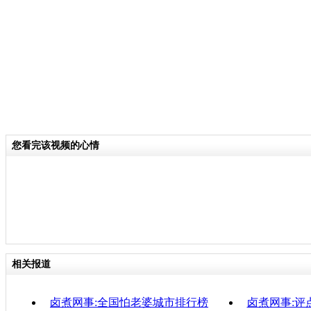
关键词：中新网事 卤煮网事
分类名称：
中新网事
责
您看完该视频的心情
相关报道
卤煮网事:全国怕老婆城市排行榜
卤煮网事:评