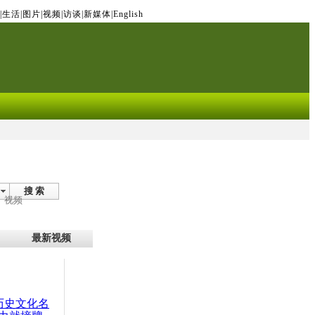
|
生活
|
图片
|
视频
|
访谈
|
新媒体
|
English
搜 索
视频
最新视频
：历史文化名