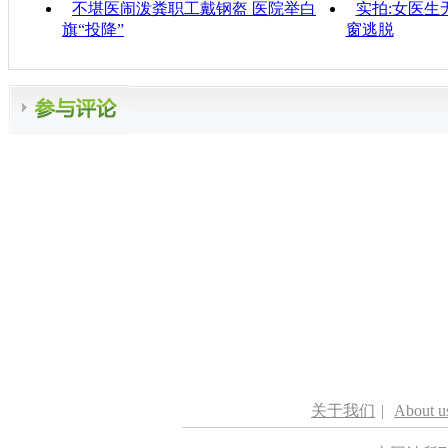
不堪医闹泼粪职工戴钢盔 医院举白
实拍:女医生
旗“投降”
窗逃脱
关于我们
|
About u