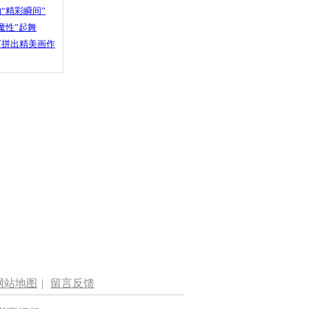
“精彩瞬间”
魔性”起舞
石拼出精美画作
网站地图
|
留言反馈