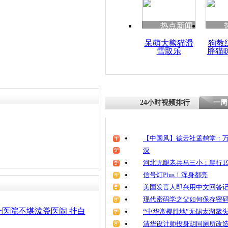
清明祭英烈
魂
热点新闻
呆萌大熊猫滑
狗教
雪取乐
胖猫
广州警务室
闹案件大幅
24小时视频排行
一周
【中国风】德云社孟鹤堂：万
深
河北无腿老兵马三小：爬行19
信号灯Plus！浑身都亮
美国发言人即兴用中文回答
现代密码学之父如何保存密
医院不堪泼粪医闹 挂白
“中华赏樱胜地”无锡太湖鼋
清华设计师投身胡同厕所改造