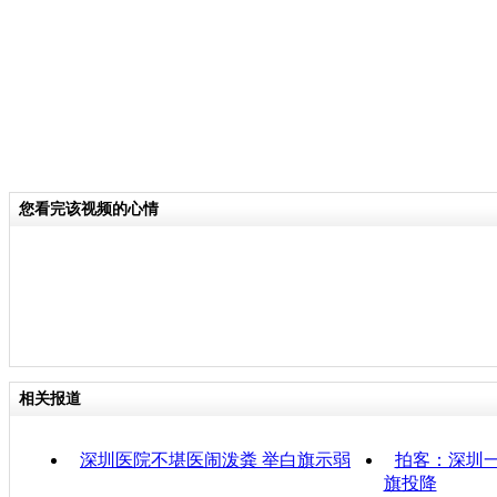
您看完该视频的心情
相关报道
深圳医院不堪医闹泼粪 举白旗示弱
拍客：深圳一
旗投降