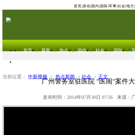
首页
|
滚动
|
国内
|
国际
|
军事
|
社会
|
地方
|
首页
最新
热点
国内
社会
国际
东北亚电视网
当前位置：
中新视频
>
热点新闻
>
社会
>
正文
广州警务室驻医院 "医闹"案件
发布时间：2014年07月30日 07:56
来源：