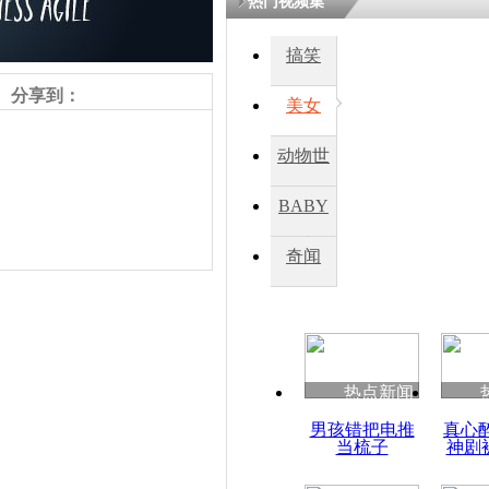
热门视频集
搞笑
四川一精神
病发持大锤
分享到：
美女
动物世
探访传承四
俗：近万民
界
BABY
英省亲送行
秀
奇闻
小伙骑车逆
崩溃 网上
因
责任编辑：【
王胤
】
热点新闻
四川兴文苗
男孩错把电推
真心
度苗族花山
当梳子
神剧