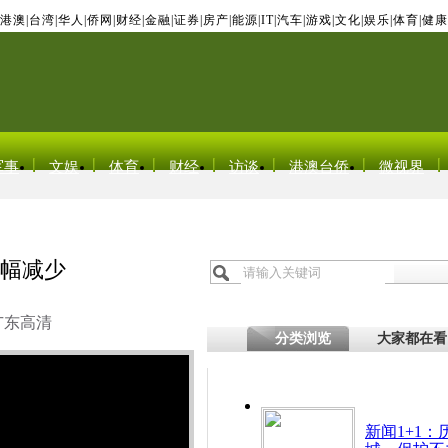
港澳
|
台湾
|
华人
|
侨网
|
财经
|
金融
|
证券
|
房产
|
能源
|
IT
|
汽车
|
游戏
|
文化
|
娱乐
|
体育
|
健康
军事
文娱
体育
财经
访谈
港澳台侨
微视界
大幅减少
广东高清
分类浏览
大家都在看
新闻1+1