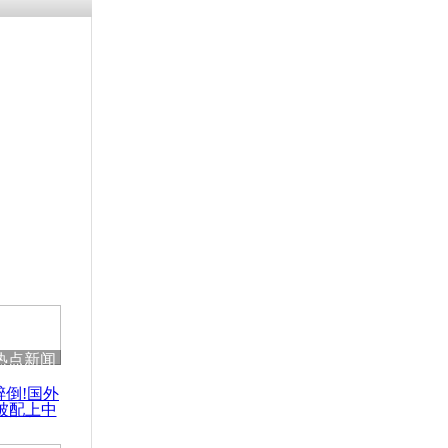
残疾男子因
砸银行
千年传统习
众为娥皇女
行被查情绪
回答崩溃原
热点新闻
乡上万人欢
醉倒!国外
节
被配上中
国民乐