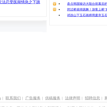
无法忍受医闹情急之下跳
盘点韩国瑜访大陆台前幕后的
想过桥就得跳舞！游客上桥“
祁连山下玉石画师用废弃玉
s
|
联系我们
|
广告服务
|
供稿服务
|
法律声明
|
招聘信息
|