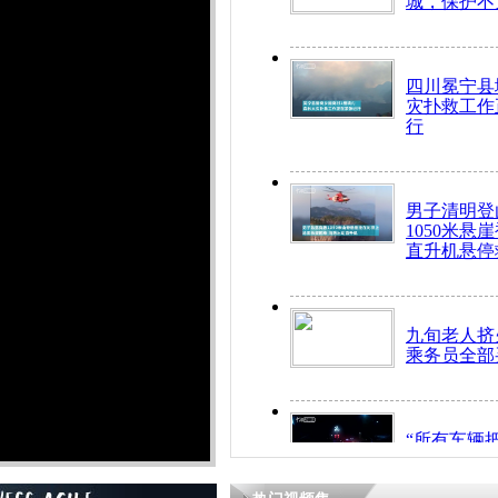
城，保护不
四川冕宁县
灾扑救工作
行
男子清明登
1050米悬
直升机悬停
九旬老人挤
乘务员全部
“所有车辆
开！”儿童
警急速救助