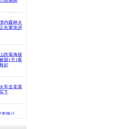
力就摘牌
境内森林火
正在紧张进
山跌落海拔
崖被困1天1夜
救起
火车去卖菜
买下
把道路让
突发疾病交