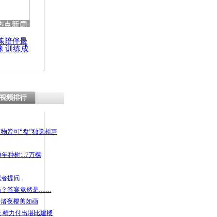
 哀思悼忠
热点新闻
练陪伴最
咪 训练成
功瘦身
驻医院 医
减少
视频排行
物皆可“盘”独觉相声
年种树1.7万棵
记者提问
码？答案竟然是……
头渚夜樱美如画
 精力付出堪比建楼