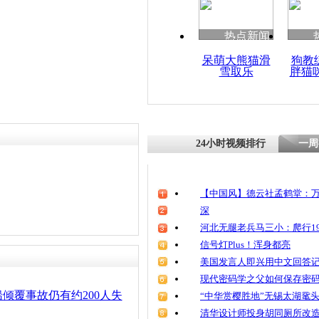
热点新闻
呆萌大熊猫滑
狗教
雪取乐
胖猫
24小时视频排行
一周
【中国风】德云社孟鹤堂：万
深
河北无腿老兵马三小：爬行19
信号灯Plus！浑身都亮
美国发言人即兴用中文回答
现代密码学之父如何保存密
倾覆事故仍有约200人失
“中华赏樱胜地”无锡太湖鼋
清华设计师投身胡同厕所改造