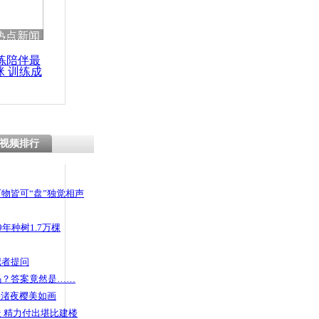
热点新闻
练陪伴最
咪 训练成
功瘦身
视频排行
物皆可“盘”独觉相声
年种树1.7万棵
记者提问
码？答案竟然是……
头渚夜樱美如画
 精力付出堪比建楼