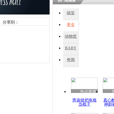
热门视频集
熷悎浣� 
瘑灞€
搞笑
分享到：
美女
娉板浗閫€
笂灏嗭細姝�
动物世
忓彈瀹炴垬
鍚稿紩澶氬
界
ㄤ笘鐣岃
BABY
秀
奇闻
一偷渡船在
沉没至少2
责任编辑：【
王胤
】
热点新闻
男孩错把电推
真心
当梳子
神剧