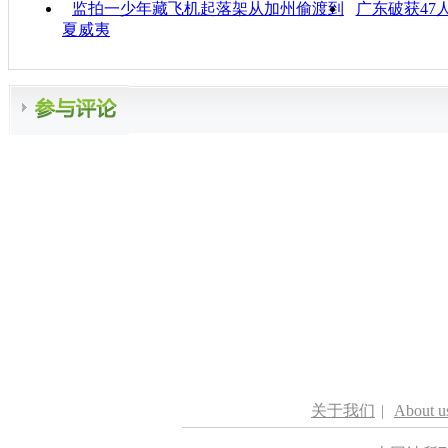
监拍一少年藏飞机起落架从加州偷渡到
广东破获47
夏威夷
关于我们
|
About u