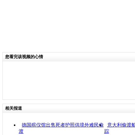
您看完该视频的心情
相关报道
德国殡仪馆出售死者护照供境外难民偷
意大利偷渡船
渡
踪