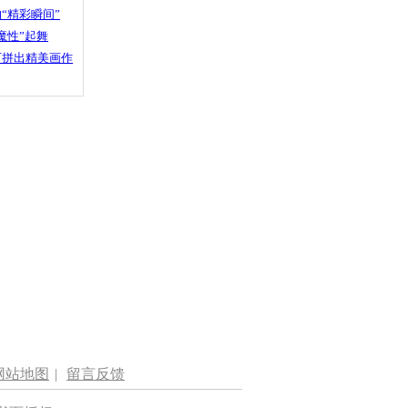
“精彩瞬间”
魔性”起舞
石拼出精美画作
网站地图
|
留言反馈