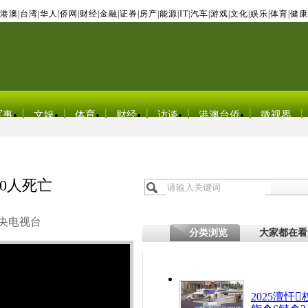
港澳
|
台湾
|
华人
|
侨网
|
财经
|
金融
|
证券
|
房产
|
能源
|
IT
|
汽车
|
游戏
|
文化
|
娱乐
|
体育
|
健康
军事
文娱
体育
财经
访谈
港澳台侨
微视界
0人死亡
央电视台
分类浏览
大家都在看
2025澶忓