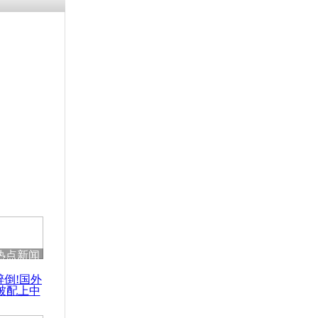
涓ㄥ浗闄呰
褰圭┖鍐涗
-10CE缁
妫€楠岋紝
浗鍏虫敞涓
利比亚水域
0人死亡
热点新闻
醉倒!国外
被配上中
国民乐