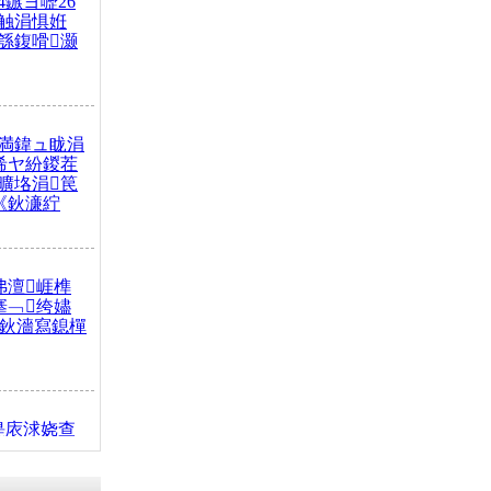
4鏃ヨ嚦26
触涓惧姙
綔鍑嗗灏
満鍏ュ眬涓
浠ヤ紛鍐茬
曠垎涓笢
《鈥濓紵
弗澶崕榫
搴﹁绔嬧
澂鈥濇寫鎴樿
缇庡浗娆查
簹涓庝腑鍥
┾€濓紝鍙嶅
解€斾笢鐩