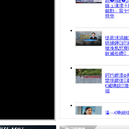
鍧�6鏈�2
鏃ュ湪澶╂
鍚勯」宸ヤ
辩华
缇庡浗涓嬪
哄摢鑸紵
獊浼氬惁寮
鈥滅伀鑽
鍔犳嬁澶ф
欒垷鑺傞
€滅唺鐚
禌
瀛﹁€咃細
€间笢鍗椾
解€滆劚閽
姪鎺ㄤ腑鍥