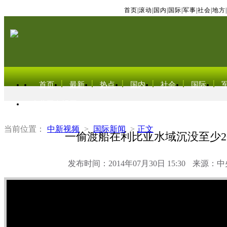
首页
|
滚动
|
国内
|
国际
|
军事
|
社会
|
地方
|
首页
最新
热点
国内
社会
国际
东北亚电视网
当前位置：
中新视频
>
国际新闻
>
正文
一偷渡船在利比亚水域沉没至少2
发布时间：2014年07月30日 15:30
来源：中