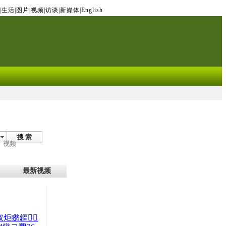
|
生活
|
图片
|
视频
|
访谈
|
新媒体
|
English
搜 索
视频
最新视频
杈炬矁鏂