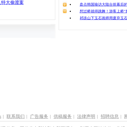
人特大偷渡案
盘点韩国瑜访大陆台前幕后的
想过桥就得跳舞！游客上桥“
祁连山下玉石画师用废弃玉
s
|
联系我们
|
广告服务
|
供稿服务
|
法律声明
|
招聘信息
|