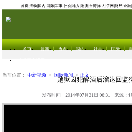
首页
|
滚动
|
国内
|
国际
|
军事
|
社会
|
地方
|
港澳
|
台湾
|
华人
|
侨网
|
财经
|
金融
|
首页
最新
热点
国内
社会
国际
东北亚电视网
当前位置：
中新视频
>
国际新闻
>
正文
越狱囚犯醉酒后溜达回监
发布时间：2014年07月31日 08:31
来源：