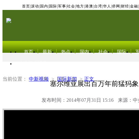
首页
|
滚动
|
国内
|
国际
|
军事
|
社会
|
地方
|
港澳
|
台湾
|
华人
|
侨网
|
财经
|
金融
|
首页
最新
热点
国内
社会
国际
东北亚电视网
当前位置：
中新视频
>
国际新闻
>
正文
塞尔维亚展出百万年前猛犸象
发布时间：2014年07月31日 15:16
来源：中