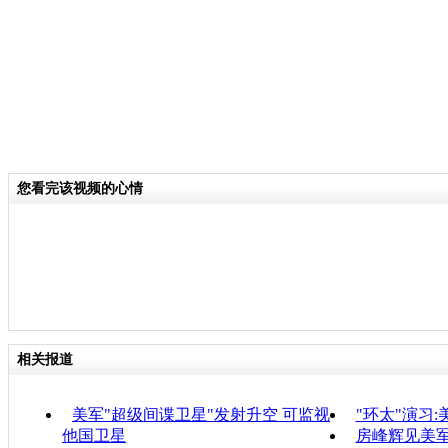
您看完该视频的心情
相关报道
美军"超级间谍卫星"发射升空 可监视
"环太"演习
他国卫星
房峰辉见美