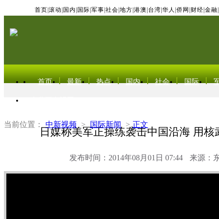
首页
|
滚动
|
国内
|
国际
|
军事
|
社会
|
地方
|
港澳
|
台湾
|
华人
|
侨网
|
财经
|
金融
|
首页
最新
热点
国内
社会
国际
东北亚电视网
当前位置：
中新视频
>
国际新闻
>
正文
日媒称美军正操练袭击中国沿海 用核
发布时间：2014年08月01日 07:44
来源：