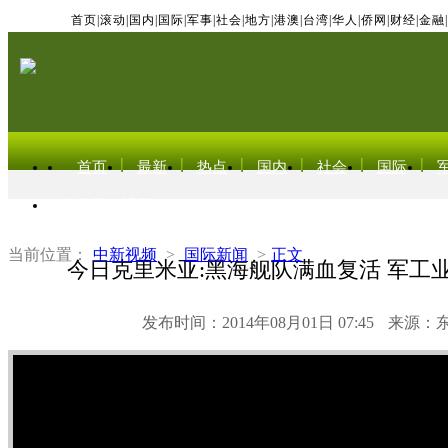
首页
|
滚动
|
国内
|
国际
|
军事
|
社会
|
地方
|
港澳
|
台湾
|
华人
|
侨网
|
财经
|
金融
|
首页
最新
热点
国内
社会
国际
东北亚电视网
当前位置：
中新视频
>
国际新闻
>
正文
今日克里米亚:黑海舰队满血复活 军工
发布时间：2014年08月01日 07:45
来源：