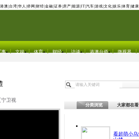
港澳
|
台湾
|
华人
|
侨网
|
财经
|
金融
|
证券
|
房产
|
能源
|
IT
|
汽车
|
游戏
|
文化
|
娱乐
|
体育
|
健康
军事
文娱
体育
财经
访谈
港澳台侨
微视界
楂
辽宁卫视
分类浏览
大家都在看
看超萌小乌