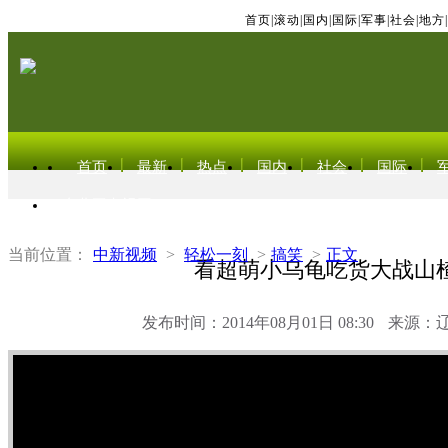
首页
|
滚动
|
国内
|
国际
|
军事
|
社会
|
地方
|
首页
最新
热点
国内
社会
国际
东北亚电视网
当前位置：
中新视频
>
轻松一刻
>
搞笑
>
正文
看超萌小乌龟吃货大战山
发布时间：2014年08月01日 08:30
来源：