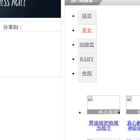
热门视频集
搞笑
分享到：
美女
动物世
界
BABY
秀
奇闻
责任编辑：【
王胤
】
热点新闻
男孩错把电推
真心
当梳子
神剧