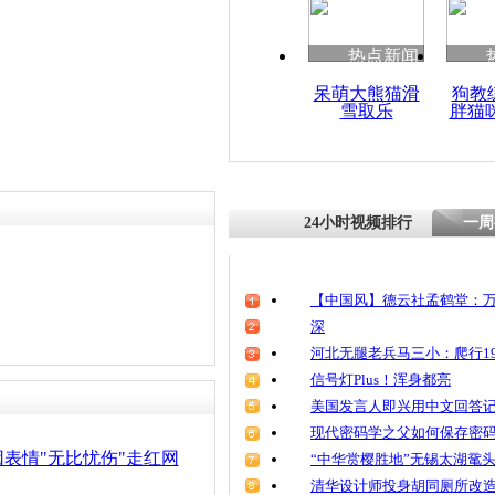
热点新闻
呆萌大熊猫滑
狗教
雪取乐
胖猫
24小时视频排行
一周
【中国风】德云社孟鹤堂：万
深
河北无腿老兵马三小：爬行19
信号灯Plus！浑身都亮
美国发言人即兴用中文回答
现代密码学之父如何保存密
表情"无比忧伤"走红网
“中华赏樱胜地”无锡太湖鼋
清华设计师投身胡同厕所改造