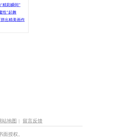
“精彩瞬间”
魔性”起舞
石拼出精美画作
网站地图
|
留言反馈
书面授权。