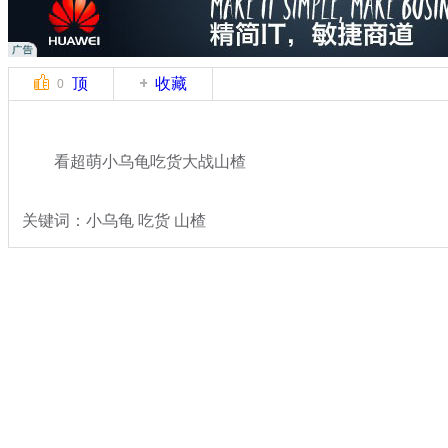
顶
收藏
0
看超萌小乌龟吃货大战山楂
关键词：小乌龟 吃货 山楂
分类名称：
轻松一刻
搞笑
标签：