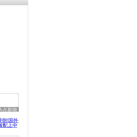
热点新闻
醉倒!国外
被配上中
国民乐