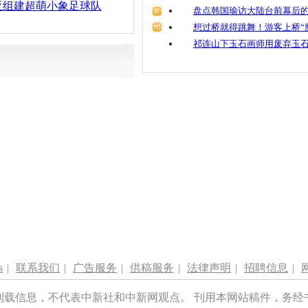
亚组建超萌小象足球队
盘点韩国瑜访大陆台前幕后的
想过桥就得跳舞！游客上桥“
祁连山下玉石画师用废弃玉
s
|
联系我们
|
广告服务
|
供稿服务
|
法律声明
|
招聘信息
|
刊载信息，不代表中新社和中新网观点。 刊用本网站稿件，务经