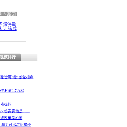
热点新闻
练陪伴最
咪 训练成
功瘦身
视频排行
物皆可“盘”独觉相声
年种树1.7万棵
记者提问
码？答案竟然是……
头渚夜樱美如画
 精力付出堪比建楼