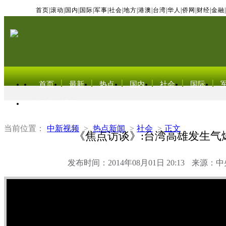
首页
|
滚动
|
国内
|
国际
|
军事
|
社会
|
地方
|
港澳
|
台湾
|
华人
|
侨网
|
财经
|
金融
|
首页
最新
热点
国内
社会
国际
东北亚电视网
当前位置：
中新视频
>
热点新闻
>
社会
>
正文
《焦点访谈》:台湾高雄发生气
发布时间：2014年08月01日 20:13
来源：中