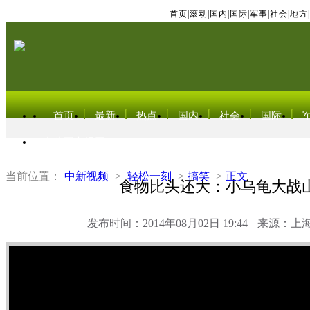
首页
|
滚动
|
国内
|
国际
|
军事
|
社会
|
地方
|
首页
最新
热点
国内
社会
国际
东北亚电视网
当前位置：
中新视频
>
轻松一刻
>
搞笑
>
正文
食物比头还大：小乌龟大战
发布时间：2014年08月02日 19:44
来源：上