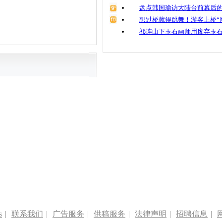
盘点韩国瑜访大陆台前幕后的
想过桥就得跳舞！游客上桥“
祁连山下玉石画师用废弃玉
s
|
联系我们
|
广告服务
|
供稿服务
|
法律声明
|
招聘信息
|