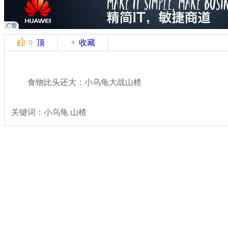
顶
收藏
0
食物比头还大：小乌龟大战山楂
关键词：小乌龟 山楂
分类名称：
轻松一刻
搞笑
标签：