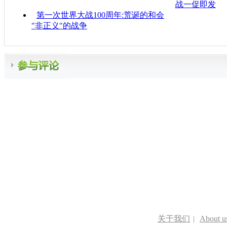
战一促即发
第一次世界大战100周年:荒诞的和会
"非正义"的战争
关于我们
|
About u