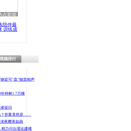
热点新闻
练陪伴最
咪 训练成
功瘦身
视频排行
物皆可“盘”独觉相声
年种树1.7万棵
记者提问
码？答案竟然是……
头渚夜樱美如画
 精力付出堪比建楼