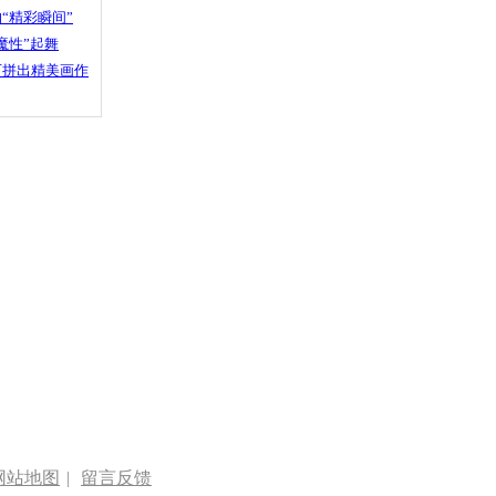
“精彩瞬间”
魔性”起舞
石拼出精美画作
网站地图
|
留言反馈