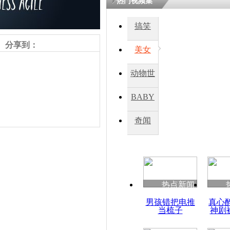
热门视频集
搞笑
分享到：
美女
动物世
界
BABY
秀
奇闻
责任编辑：【
周雨辰
】
热点新闻
男孩错把电推
真心
当梳子
神剧