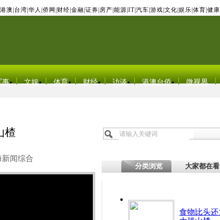
港澳
|
台湾
|
华人
|
侨网
|
财经
|
金融
|
证券
|
房产
|
能源
|
IT
|
汽车
|
游戏
|
文化
|
娱乐
|
体育
|
健康
军事
文娱
体育
财经
访谈
港澳台侨
微视界
山楂
海新闻综合
分类浏览
大家都在看
食物比头还