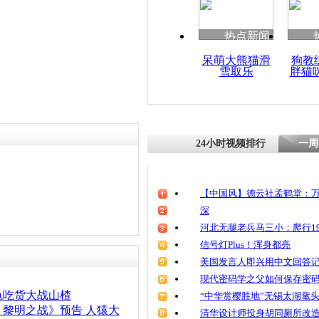
热点新闻
呆萌大熊猫滑
狗教
雪取乐
胖猫
24小时视频排行
一周
【中国风】德云社孟鹤堂：万
深
河北无腿老兵马三小：爬行19
信号灯Plus！浑身都亮
美国发言人即兴用中文回答
现代密码学之父如何保存密
龟吃货大战山楂
“中华赏樱胜地”无锡太湖鼋
黎明之战》预告 人猿大
清华设计师投身胡同厕所改造