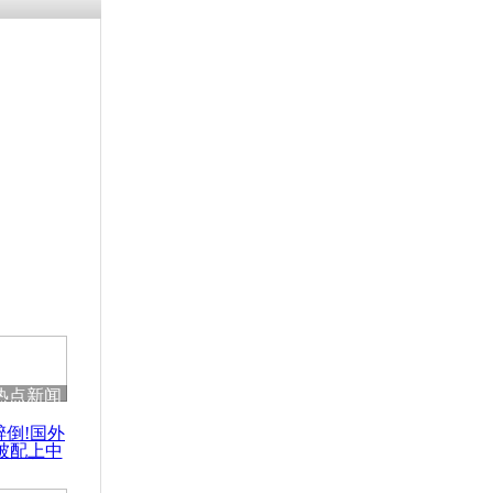
热点新闻
醉倒!国外
被配上中
国民乐