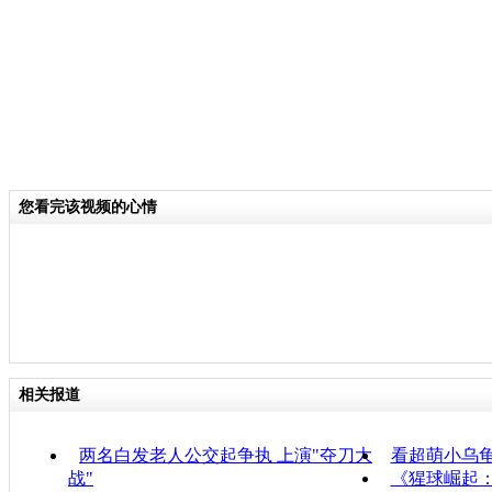
您看完该视频的心情
相关报道
两名白发老人公交起争执 上演"夺刀大
看超萌小乌
战"
《猩球崛起：