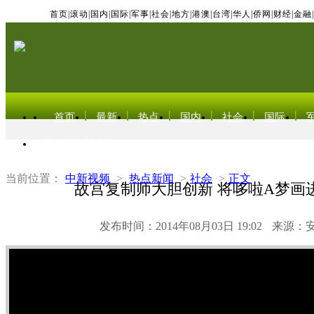
首页
|
滚动
|
国内
|
国际
|
军事
|
社会
|
地方
|
港澳
|
台湾
|
华人
|
侨网
|
财经
|
金融
|
首页
最新
热点
国内
社会
国际
东北亚电视网
当前位置：
中新视频
>
热点新闻
>
社会
>
正文
故宫复制师大胆创新 将哆啦A梦画
发布时间：2014年08月03日 19:02
来源：