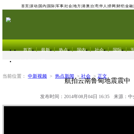
首页
|
滚动
|
国内
|
国际
|
军事
|
社会
|
地方
|
港澳
|
台湾
|
华人
|
侨网
|
财经
|
金融
|
首页
最新
热点
国内
社会
国际
东北亚电视网
当前位置：
中新视频
>
热点新闻
>
社会
>
正文
航拍云南鲁甸地震震中
发布时间：2014年08月04日 16:35
来源：中