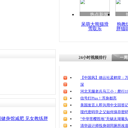
热点新闻
呆萌大熊猫滑
狗教
雪取乐
胖猫
24小时视频排行
一周
【中国风】德云社孟鹤堂：万
深
河北无腿老兵马三小：爬行19
信号灯Plus！浑身都亮
美国发言人即兴用中文回答
现代密码学之父如何保存密
健身馆减肥 见女教练胖
“中华赏樱胜地”无锡太湖鼋
清华设计师投身胡同厕所改造