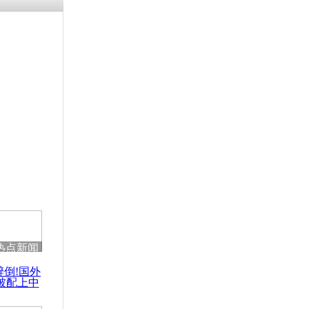
热点新闻
醉倒!国外
被配上中
国民乐