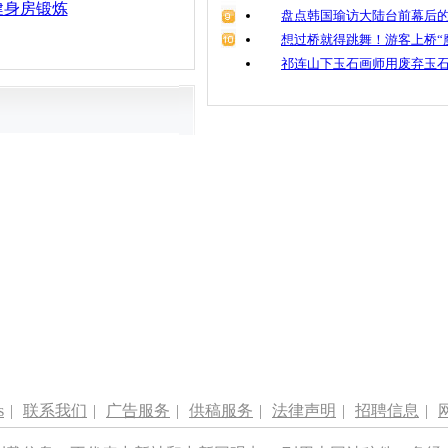
健身房锻炼
盘点韩国瑜访大陆台前幕后的
想过桥就得跳舞！游客上桥“
祁连山下玉石画师用废弃玉
s
|
联系我们
|
广告服务
|
供稿服务
|
法律声明
|
招聘信息
|