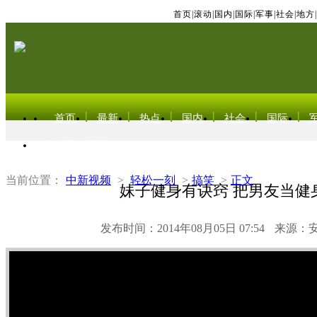
首页
|
滚动
|
国内
|
国际
|
军事
|
社会
|
地方
|
首页
最新
热点
国内
社会
国际
东北亚电视网
当前位置：
中新视频
>
轻松一刻
>
搞笑
>
正文
妹子健身有诀窍 把男友当健
发布时间：2014年08月05日 07:54
来源：