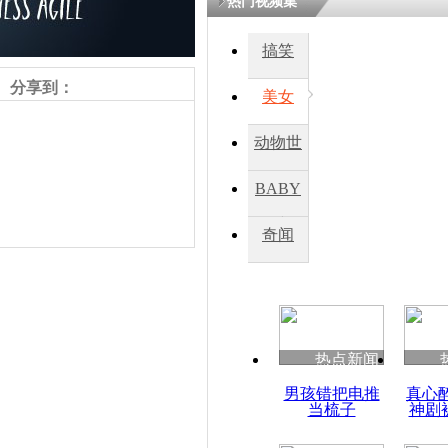
热门视频集
搞笑
分享到：
美女
动物世
界
BABY
秀
奇闻
责任编辑：【
王祎
】
热点新闻
男孩错把电推
真心
当梳子
神剧