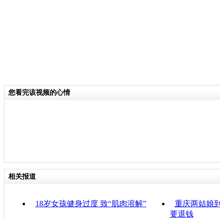
您看完该视频的心情
相关报道
18岁女孩健身过度 致“肌肉溶解”
重庆两姑娘到
要退钱