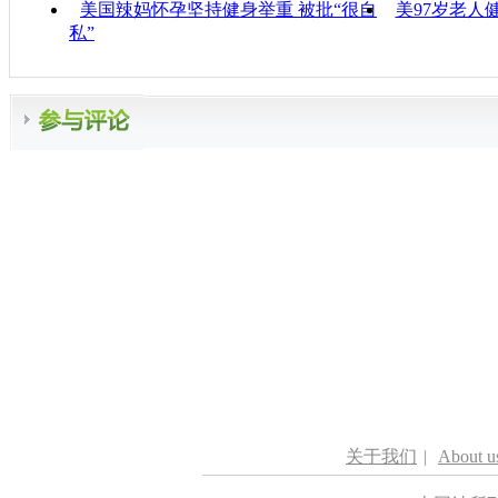
美国辣妈怀孕坚持健身举重 被批“很自
美97岁老人
私”
关于我们
|
About u