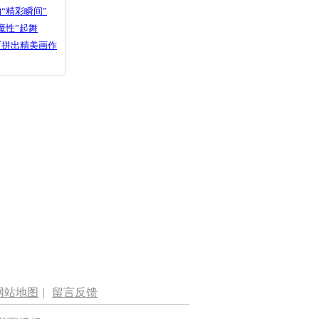
“精彩瞬间”
魔性”起舞
石拼出精美画作
网站地图
|
留言反馈