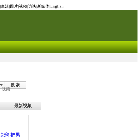
|
生活
|
图片
|
视频
|
访谈
|
新媒体
|
English
搜 索
视频
最新视频
诀窍 把男