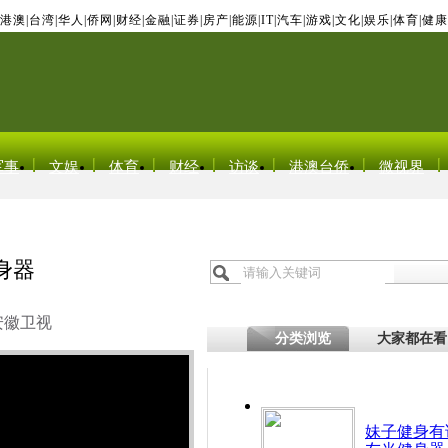
港澳
|
台湾
|
华人
|
侨网
|
财经
|
金融
|
证券
|
房产
|
能源
|
IT
|
汽车
|
游戏
|
文化
|
娱乐
|
体育
|
健康
军事
文娱
体育
财经
访谈
港澳台侨
微视界
身器
安徽卫视
分类浏览
大家都在看
妹子健身有