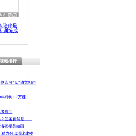
热点新闻
练陪伴最
咪 训练成
功瘦身
视频排行
物皆可“盘”独觉相声
年种树1.7万棵
记者提问
码？答案竟然是……
头渚夜樱美如画
 精力付出堪比建楼