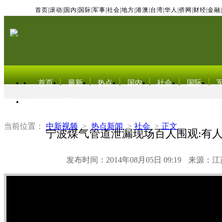
首页
|
滚动
|
国内
|
国际
|
军事
|
社会
|
地方
|
港澳
|
台湾
|
华人
|
侨网
|
财经
|
金融
|
首页
最新
热点
国内
社会
国际
东北亚电视网
当前位置：
中新视频
>
热点新闻
>
社会
>
正文
宁波煤气管道泄漏现场百人围观:有
发布时间：2014年08月05日 09:19
来源：江