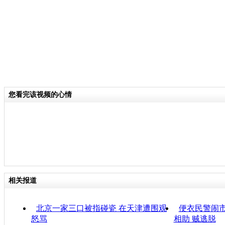
您看完该视频的心情
相关报道
北京一家三口被指碰瓷 在天津遭围观
便衣民警闹
怒骂
相助 贼逃脱