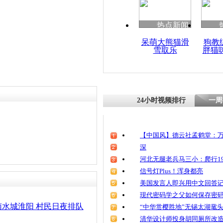
清明祭英烈
魂
热点新闻
呆萌大熊猫滑
狗教
雪取乐
胖猫
河南遭遇严
分地区每户
24小时视频排行
一周
【中国风】德云社孟鹤堂：万
深
河北无腿老兵马三小：爬行19
信号灯Plus！浑身都亮
美国发言人即兴用中文回答
现代密码学之父如何保存密
水城淮阳 村民日夜排队
“中华赏樱胜地”无锡太湖鼋
清华设计师投身胡同厕所改造