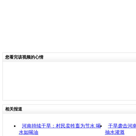
您看完该视频的心情
相关报道
河南持续干旱：村民卖牲畜为节水 喝
干旱袭击河南
水如喝油
抽水灌溉