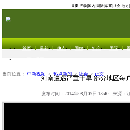
首页
|
滚动
|
国内
|
国际
|
军事
|
社会
|
地方
|
首页
最新
热点
国内
社会
国际
东北亚电视网
当前位置：
中新视频
>
热点新闻
>
社会
>
正文
河南遭遇严重干旱 部分地区每
发布时间：2014年08月05日 18:40
来源：