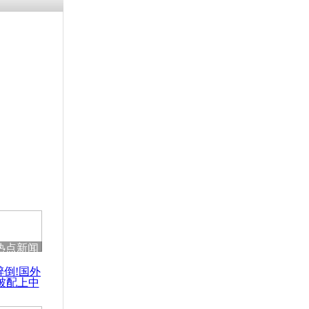
残疾男子因
砸银行
千年传统习
众为娥皇女
行被查情绪
回答崩溃原
热点新闻
乡上万人欢
醉倒!国外
节
被配上中
国民乐