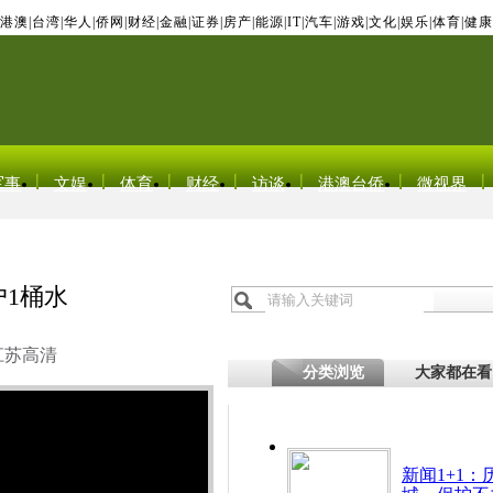
港澳
|
台湾
|
华人
|
侨网
|
财经
|
金融
|
证券
|
房产
|
能源
|
IT
|
汽车
|
游戏
|
文化
|
娱乐
|
体育
|
健康
军事
文娱
体育
财经
访谈
港澳台侨
微视界
户1桶水
江苏高清
分类浏览
大家都在看
新闻1+1