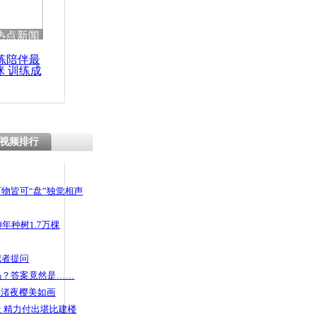
 哀思悼忠
热点新闻
练陪伴最
咪 训练成
功瘦身
重干旱 部
1桶水
视频排行
物皆可“盘”独觉相声
年种树1.7万棵
记者提问
码？答案竟然是……
头渚夜樱美如画
 精力付出堪比建楼