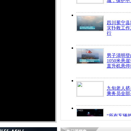
城，保护不
四川冕宁县
灾扑救工作
行
男子清明登
1050米悬
直升机悬停
九旬老人挤
乘务员全部
“所有车辆
开！”儿童
警急速救助