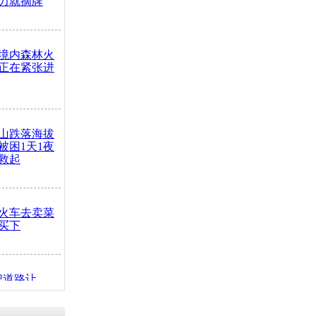
力就摘牌
境内森林火
正在紧张进
山跌落海拔
崖被困1天1夜
救起
火车去卖菜
买下
把道路让
突发疾病交