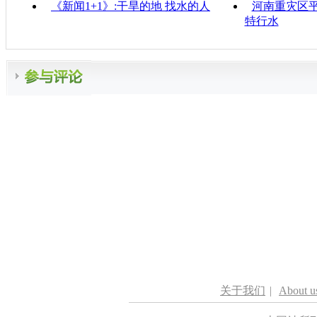
《新闻1+1》:干旱的地 找水的人
河南重灾区平
特行水
关于我们
|
About u