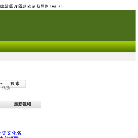
|
生活
|
图片
|
视频
|
访谈
|
新媒体
|
English
搜 索
视频
最新视频
：历史文化名