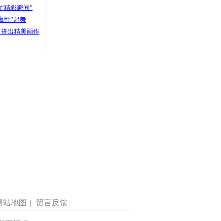
“精彩瞬间”
魔性”起舞
石拼出精美画作
网站地图
|
留言反馈