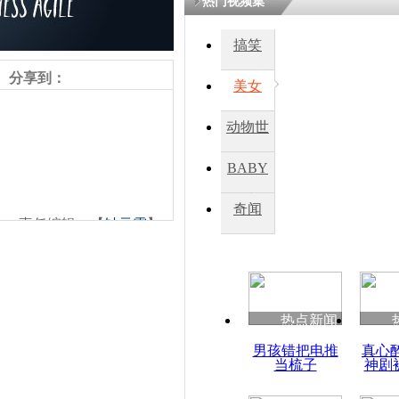
热门视频集
搞笑
四川一精神
病发持大锤
分享到：
美女
动物世
探访传承四
俗：近万民
界
BABY
英省亲送行
秀
奇闻
责任编辑：【
钟元霞
】
小伙骑车逆
崩溃 网上
因
热点新闻
四川兴文苗
男孩错把电推
真心
度苗族花山
当梳子
神剧