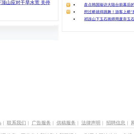
顶山应对干旱水荒 关停
盘点韩国瑜访大陆台前幕后的
想过桥就得跳舞！游客上桥“
祁连山下玉石画师用废弃玉
s
|
联系我们
|
广告服务
|
供稿服务
|
法律声明
|
招聘信息
|