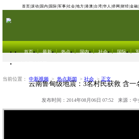
首页
|
滚动
|
国内
|
国际
|
军事
|
社会
|
地方
|
港澳
|
台湾
|
华人
|
侨网
|
财经
|
金融
|
首页
最新
热点
国内
社会
国际
东北亚电视网
当前位置：
中新视频
>
热点新闻
>
社会
>
正文
云南鲁甸级地震：3名村民获救 含一
发布时间：2014年08月06日 07:52
来源：中