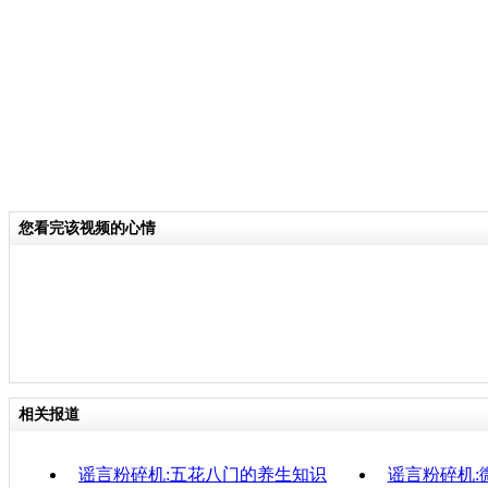
关键词：中新网事 谣言粉碎机
分类名称：
中新网事
责
您看完该视频的心情
相关报道
谣言粉碎机:五花八门的养生知识
谣言粉碎机: