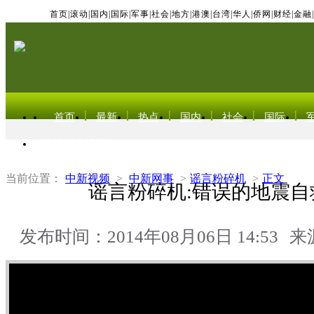
首页
|
滚动
|
国内
|
国际
|
军事
|
社会
|
地方
|
港澳
|
台湾
|
华人
|
侨网
|
财经
|
金融
|
首页
最新
热点
国内
社会
国际
东北亚电视网
当前位置：
中新视频
>
中新网事
>
谣言粉碎机
>
正文
谣言粉碎机:错误的地震自
发布时间：2014年08月06日 14:53
来