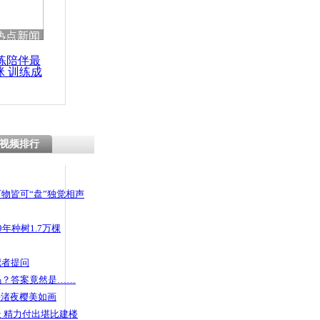
 哀思悼忠
热点新闻
练陪伴最
咪 训练成
功瘦身
上献血屋
空调
视频排行
物皆可“盘”独觉相声
年种树1.7万棵
记者提问
码？答案竟然是……
头渚夜樱美如画
 精力付出堪比建楼