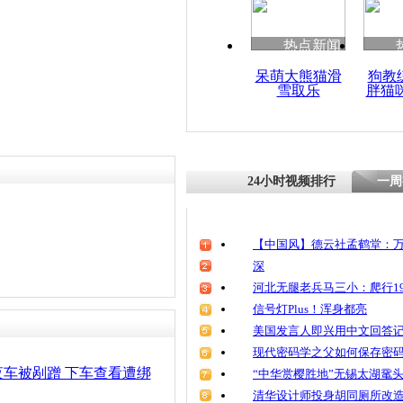
清明祭英烈
魂
热点新闻
呆萌大熊猫滑
狗教
雪取乐
胖猫
南宁男子赖
蹭吃蹭喝蹭
24小时视频排行
一周
【中国风】德云社孟鹤堂：万
深
河北无腿老兵马三小：爬行19
信号灯Plus！浑身都亮
美国发言人即兴用中文回答
现代密码学之父如何保存密
车被剐蹭 下车查看遭绑
“中华赏樱胜地”无锡太湖鼋
清华设计师投身胡同厕所改造