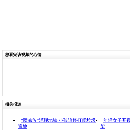
您看完该视频的心情
相关报道
“蹭凉族”涌现地铁 小孩追逐打闹垃圾
年轻女子开夜
遍地
架