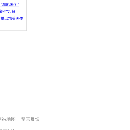
“精彩瞬间”
魔性”起舞
石拼出精美画作
网站地图
|
留言反馈