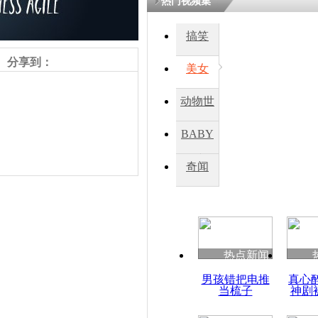
热门视频集
搞笑
四川一精神
病发持大锤
分享到：
美女
动物世
探访传承四
俗：近万民
界
BABY
英省亲送行
秀
奇闻
小伙骑车逆
崩溃 网上
因
责任编辑：【
王胤
】
热点新闻
四川兴文苗
男孩错把电推
真心
度苗族花山
当梳子
神剧