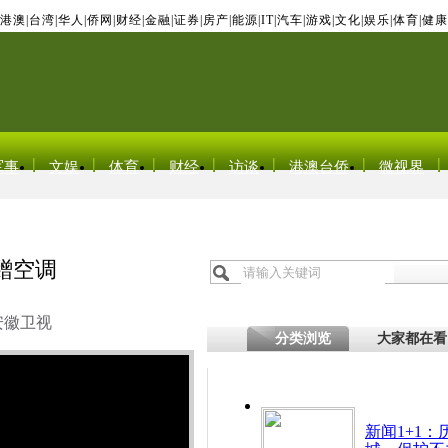
港澳
|
台湾
|
华人
|
侨网
|
财经
|
金融
|
证券
|
房产
|
能源
|
IT
|
汽车
|
游戏
|
文化
|
娱乐
|
体育
|
健康
军事
文娱
体育
财经
访谈
港澳台侨
微视界
蹭空调
安徽卫视
分类浏览
大家都在看
新闻1+1