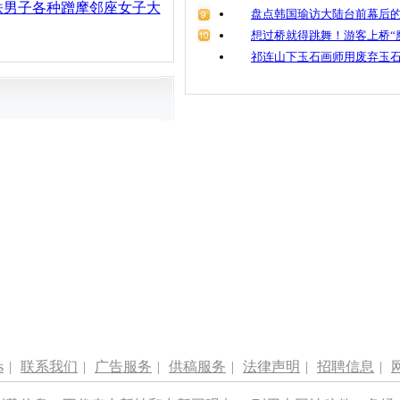
铁男子各种蹭摩邻座女子大
盘点韩国瑜访大陆台前幕后的
想过桥就得跳舞！游客上桥“
祁连山下玉石画师用废弃玉
s
|
联系我们
|
广告服务
|
供稿服务
|
法律声明
|
招聘信息
|