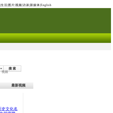
|
生活
|
图片
|
视频
|
访谈
|
新媒体
|
English
搜 索
视频
最新视频
：历史文化名