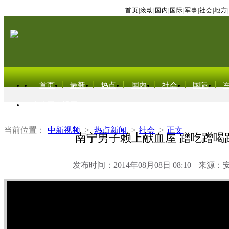
首页
|
滚动
|
国内
|
国际
|
军事
|
社会
|
地方
|
首页
最新
热点
国内
社会
国际
东北亚电视网
当前位置：
中新视频
>
热点新闻
>
社会
>
正文
南宁男子赖上献血屋 蹭吃蹭喝
发布时间：2014年08月08日 08:10
来源：