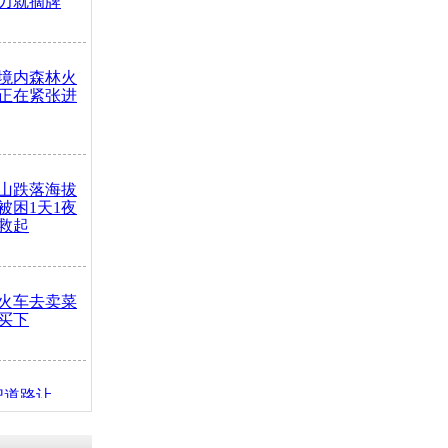
力就摘牌
境内森林火
正在紧张进
山跌落海拔
崖被困1天1夜
救起
火车去卖菜
买下
把道路让
突发疾病交