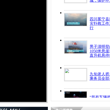
城，保护不
四川冕宁县
灾扑救工作
行
男子清明登
1050米悬
直升机悬停
九旬老人挤
乘务员全部
“所有车辆
开！”儿童
警急速救助