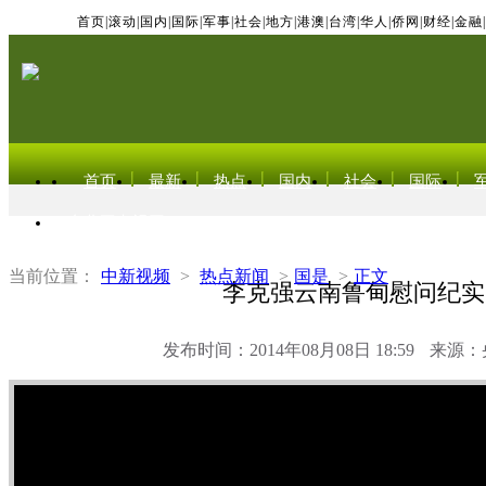
首页
|
滚动
|
国内
|
国际
|
军事
|
社会
|
地方
|
港澳
|
台湾
|
华人
|
侨网
|
财经
|
金融
|
首页
最新
热点
国内
社会
国际
东北亚电视网
当前位置：
中新视频
>
热点新闻
>
国是
>
正文
李克强云南鲁甸慰问纪实
发布时间：2014年08月08日 18:59
来源：