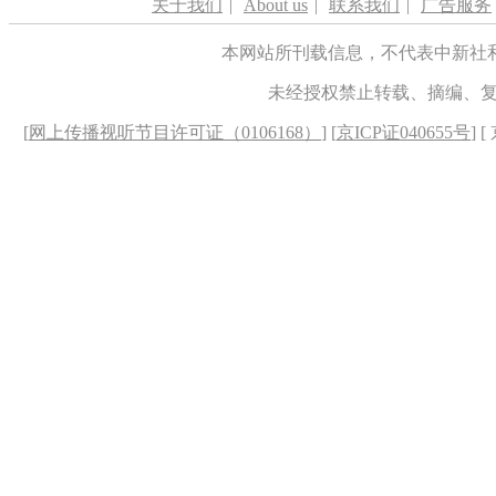
关于我们
|
About us
|
联系我们
|
广告服务
本网站所刊载信息，不代表中新社
未经授权禁止转载、摘编、
[
网上传播视听节目许可证（0106168）
] [
京ICP证040655号
] 