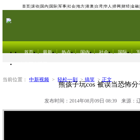
首页
|
滚动
|
国内
|
国际
|
军事
|
社会
|
地方
|
港澳
|
台湾
|
华人
|
侨网
|
财经
|
金融
|
首页
最新
热点
国内
社会
国际
东北亚电视网
当前位置：
中新视频
>
轻松一刻
>
搞笑
>
正文
熊孩子玩cos 被误当恐怖分
发布时间：2014年08月09日 08:39
来源：