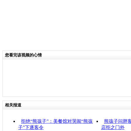
您看完该视频的心情
相关报道
拒绝“熊孩子”：美餐馆对哭闹“熊孩
熊孩子问胖客
子”下逐客令
店拒之门外