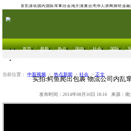
首页
|
滚动
|
国内
|
国际
|
军事
|
社会
|
地方
|
港澳
|
台湾
|
华人
|
侨网
|
财经
|
金融
|
首页
最新
热点
国内
社会
国际
东北亚电视网
当前位置：
中新视频
>
热点新闻
>
社会
>
正文
实拍:鳄鱼爬出包裹 物流公司内乱
发布时间：2014年08月10日 18:16
来源：南