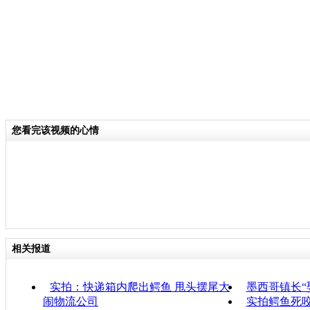
您看完该视频的心情
相关报道
实拍：快递箱内爬出鳄鱼 甩头摆尾大
墨西哥镇长“
闹物流公司
实拍鳄鱼死