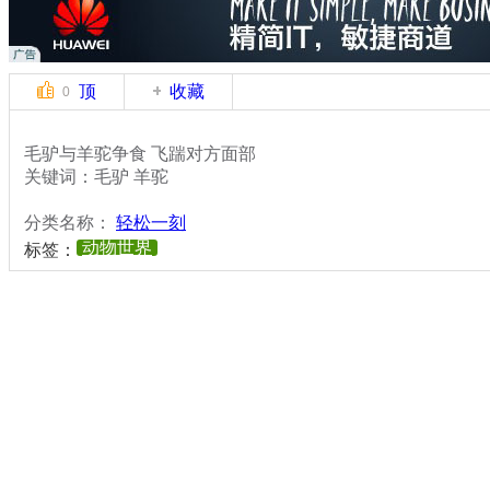
顶
收藏
0
毛驴与羊驼争食 飞踹对方面部
关键词：毛驴 羊驼
分类名称：
轻松一刻
动物世界
标签：