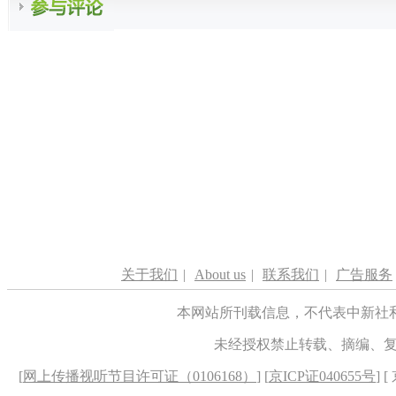
关于我们
|
About us
|
联系我们
|
广告服务
本网站所刊载信息，不代表中新社
未经授权禁止转载、摘编、
[
网上传播视听节目许可证（0106168）
] [
京ICP证040655号
] 