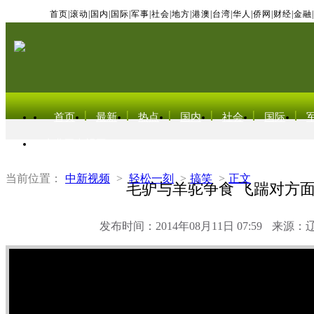
首页
|
滚动
|
国内
|
国际
|
军事
|
社会
|
地方
|
港澳
|
台湾
|
华人
|
侨网
|
财经
|
金融
|
首页
最新
热点
国内
社会
国际
东北亚电视网
当前位置：
中新视频
>
轻松一刻
>
搞笑
>
正文
毛驴与羊驼争食 飞踹对方
发布时间：2014年08月11日 07:59
来源：