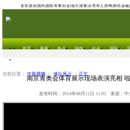
首页
|
滚动
|
国内
|
国际
|
军事
|
社会
|
地方
|
港澳
|
台湾
|
华人
|
侨网
|
财经
|
金融
|
首页
最新
热点
国内
社会
国际
东北亚电视网
当前位置：
中新视频
>
体坛风云
>
正文
南京青奥会体育展示现场表演亮相 
发布时间：2014年08月11日 11:01
来源：中