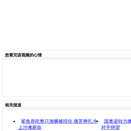
您看完该视频的心情
相关报道
鲨鱼吞吃整只海狮被噎住 痛苦挣扎冲
国奥逆转力擒
上沙滩毙命
对手绝望