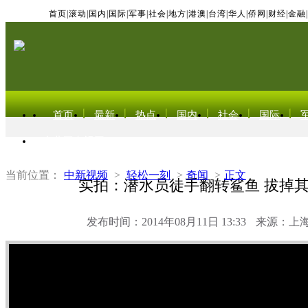
首页
|
滚动
|
国内
|
国际
|
军事
|
社会
|
地方
|
港澳
|
台湾
|
华人
|
侨网
|
财经
|
金融
|
首页
最新
热点
国内
社会
国际
东北亚电视网
当前位置：
中新视频
>
轻松一刻
>
奇闻
>
正文
实拍：潜水员徒手翻转鲨鱼 拔掉
发布时间：2014年08月11日 13:33
来源：上