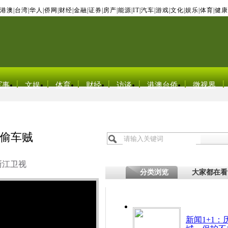
港澳
|
台湾
|
华人
|
侨网
|
财经
|
金融
|
证券
|
房产
|
能源
|
IT
|
汽车
|
游戏
|
文化
|
娱乐
|
体育
|
健康
军事
文娱
体育
财经
访谈
港澳台侨
微视界
偷车贼
浙江卫视
分类浏览
大家都在看
新闻1+1