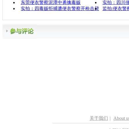
东莞便衣警察泥潭中勇擒毒贩
实拍：四川
实拍：四毒贩拒捕遭便衣警察开枪击毙
监拍:便衣警
关于我们
|
About u