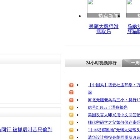
清明祭英烈
魂
热点新闻
呆萌大熊猫滑
狗教
雪取乐
胖猫
便衣特警徒
偷车贼
24小时视频排行
一周
【中国风】德云社孟鹤堂：万
深
河北无腿老兵马三小：爬行19
信号灯Plus！浑身都亮
美国发言人即兴用中文回答
现代密码学之父如何保存密
同行 被抓后叫苦只偷到
“中华赏樱胜地”无锡太湖鼋
清华设计师投身胡同厕所改造