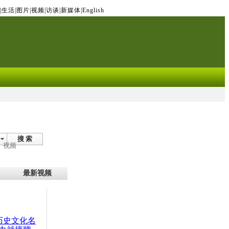
|
生活
|
图片
|
视频
|
访谈
|
新媒体
|
English
搜 索
视频
最新视频
：历史文化名