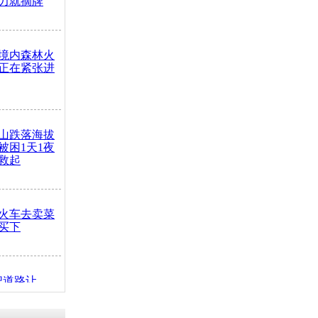
力就摘牌
境内森林火
正在紧张进
山跌落海拔
崖被困1天1夜
救起
火车去卖菜
买下
把道路让
突发疾病交