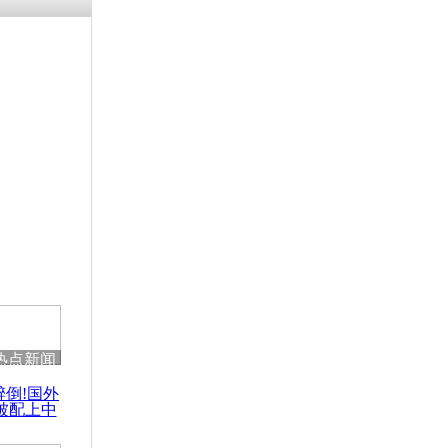
残疾男子因
砸银行
千年传统习
众为娥皇女
行被查情绪
回答崩溃原
热点新闻
乡上万人欢
醉倒!国外
节
被配上中
国民乐