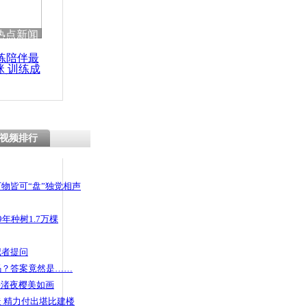
 哀思悼忠
热点新闻
练陪伴最
咪 训练成
功瘦身
手连抓2伙
视频排行
物皆可“盘”独觉相声
年种树1.7万棵
记者提问
码？答案竟然是……
头渚夜樱美如画
 精力付出堪比建楼