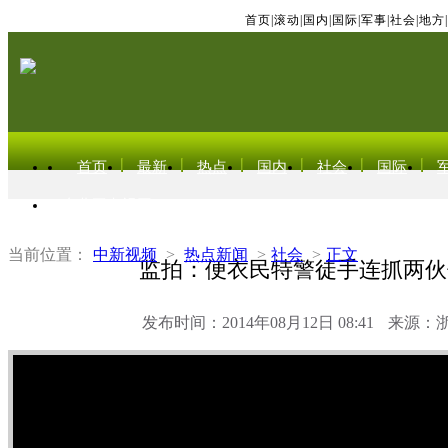
首页
|
滚动
|
国内
|
国际
|
军事
|
社会
|
地方
|
首页
最新
热点
国内
社会
国际
东北亚电视网
当前位置：
中新视频
>
热点新闻
>
社会
>
正文
监拍：便衣民特警徒手连抓两伙
发布时间：2014年08月12日 08:41
来源：