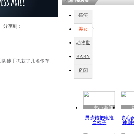
热门视频集
搞笑
四川一精神
病发持大锤
分享到：
美女
动物世
探访传承四
俗：近万民
界
BABY
英省亲送行
队徒手抓获了几名偷车
秀
奇闻
小伙骑车逆
崩溃 网上
因
热点新闻
四川兴文苗
责任编辑：【
钟元霞
】
男孩错把电推
真心
度苗族花山
当梳子
神剧