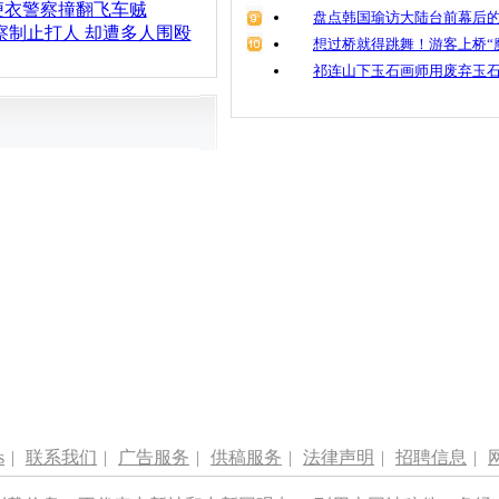
便衣警察撞翻飞车贼
盘点韩国瑜访大陆台前幕后的
察制止打人 却遭多人围殴
想过桥就得跳舞！游客上桥“
祁连山下玉石画师用废弃玉
s
|
联系我们
|
广告服务
|
供稿服务
|
法律声明
|
招聘信息
|