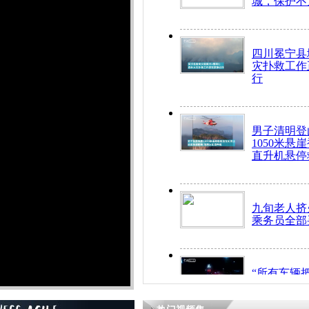
城，保护不
四川冕宁县
灾扑救工作
行
男子清明登
1050米悬
直升机悬停
九旬老人挤
乘务员全部
“所有车辆
开！”儿童
警急速救助