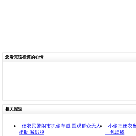
您看完该视频的心情
相关报道
便衣民警闹市抓偷车贼 围观群众无人
小偷把便衣当
相助 贼逃脱
一包烟钱