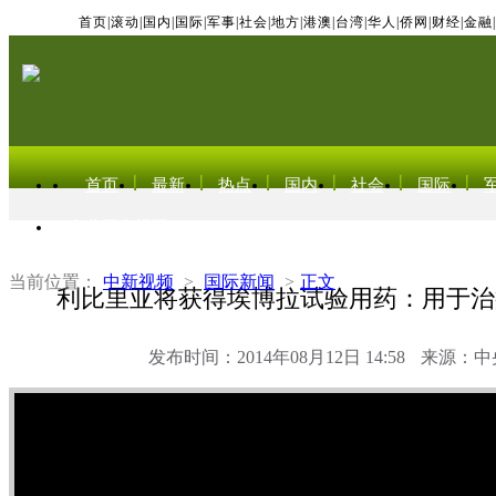
首页
|
滚动
|
国内
|
国际
|
军事
|
社会
|
地方
|
港澳
|
台湾
|
华人
|
侨网
|
财经
|
金融
|
首页
最新
热点
国内
社会
国际
东北亚电视网
当前位置：
中新视频
>
国际新闻
>
正文
利比里亚将获得埃博拉试验用药：用于治
发布时间：2014年08月12日 14:58
来源：中