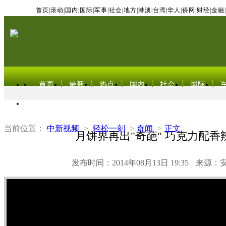
首页
|
滚动
|
国内
|
国际
|
军事
|
社会
|
地方
|
港澳
|
台湾
|
华人
|
侨网
|
财经
|
金融
|
首页
最新
热点
国内
社会
国际
东北亚电视网
当前位置：
中新视频
>
轻松一刻
>
奇闻
>
正文
月饼界再出"奇葩" 巧克力配香
发布时间：2014年08月13日 19:35
来源：