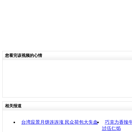
您看完该视频的心情
相关报道
台湾应景月饼连连涨 民众荷包大失血
巧克力香辣牛
过伍仁馅