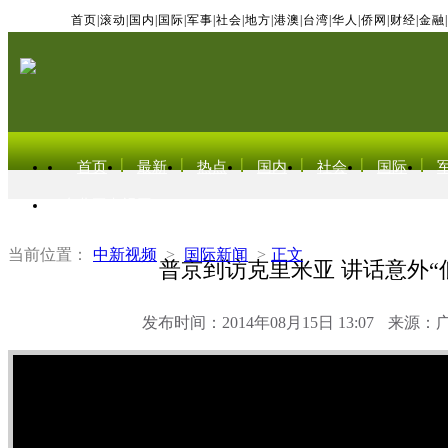
首页
|
滚动
|
国内
|
国际
|
军事
|
社会
|
地方
|
港澳
|
台湾
|
华人
|
侨网
|
财经
|
金融
|
首页
最新
热点
国内
社会
国际
东北亚电视网
当前位置：
中新视频
>
国际新闻
>
正文
普京到访克里米亚 讲话意外“
发布时间：2014年08月15日 13:07
来源：