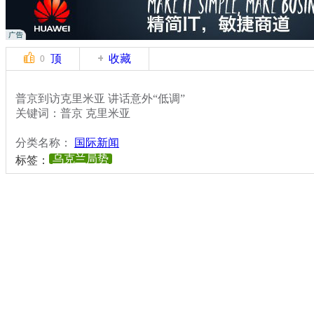
顶
收藏
0
普京到访克里米亚 讲话意外“低调”
关键词：普京 克里米亚
分类名称：
国际新闻
乌克兰局势
标签：