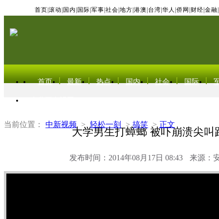
首页
|
滚动
|
国内
|
国际
|
军事
|
社会
|
地方
|
港澳
|
台湾
|
华人
|
侨网
|
财经
|
金融
|
首页
最新
热点
国内
社会
国际
东北亚电视网
当前位置：
中新视频
>
轻松一刻
>
搞笑
>
正文
大学男生打蟑螂 被吓崩溃尖叫
发布时间：2014年08月17日 08:43
来源：