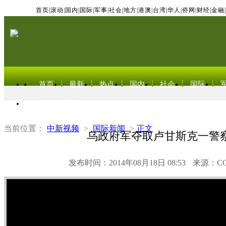
首页
|
滚动
|
国内
|
国际
|
军事
|
社会
|
地方
|
港澳
|
台湾
|
华人
|
侨网
|
财经
|
金融
|
首页
最新
热点
国内
社会
国际
东北亚电视网
当前位置：
中新视频
>
国际新闻
>
正文
乌政府军夺取卢甘斯克一警
发布时间：2014年08月18日 08:53
来源：C