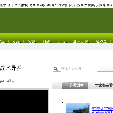
港澳
|
台湾
|
华人
|
侨网
|
财经
|
金融
|
证券
|
房产
|
能源
|
IT
|
汽车
|
游戏
|
文化
|
娱乐
|
体育
|
健康
军事
文娱
体育
财经
访谈
港澳台侨
微视界
战术导弹
央电视台
分类浏览
大家都在看
韩美认定朝