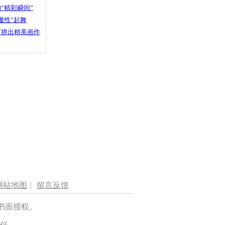
“精彩瞬间”
魔性”起舞
石拼出精美画作
网站地图
|
留言反馈
书面授权。
任。