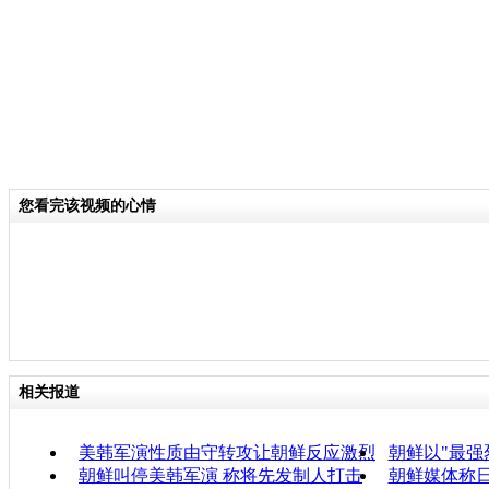
您看完该视频的心情
相关报道
美韩军演性质由守转攻让朝鲜反应激烈
朝鲜以"最强
朝鲜叫停美韩军演 称将先发制人打击
朝鲜媒体称