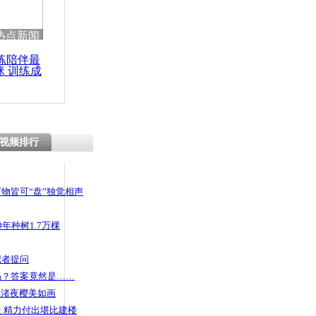
热点新闻
练陪伴最
咪 训练成
功瘦身
视频排行
物皆可“盘”独觉相声
年种树1.7万棵
记者提问
码？答案竟然是……
头渚夜樱美如画
 精力付出堪比建楼