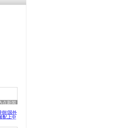
热点新闻
醉倒!国外
被配上中
国民乐