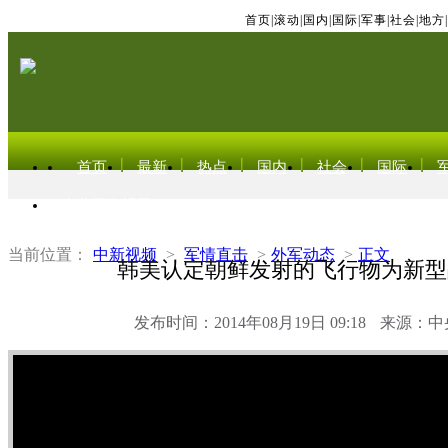
首页
|
滚动
|
国内
|
国际
|
军事
|
社会
|
地方
|
首页
最新
热点
国内
社会
国际
东北亚电视网
当前位置：
中新视频
>
军情直击
>
外军动态
>
正文
韩美认定朝鲜发射的飞行物为新型
发布时间：2014年08月19日 09:18
来源：中