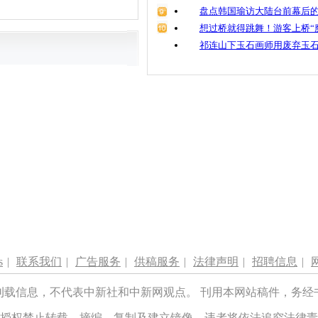
盘点韩国瑜访大陆台前幕后的
想过桥就得跳舞！游客上桥“
祁连山下玉石画师用废弃玉
s
|
联系我们
|
广告服务
|
供稿服务
|
法律声明
|
招聘信息
|
刊载信息，不代表中新社和中新网观点。 刊用本网站稿件，务经
授权禁止转载、摘编、复制及建立镜像，违者将依法追究法律责