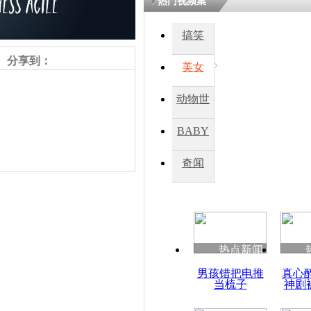
热门视频集
搞笑
分享到：
美女
动物世
界
BABY
秀
奇闻
责任编辑：【
杜海涛
】
热点新闻
男孩错把电推
真心
当梳子
神剧