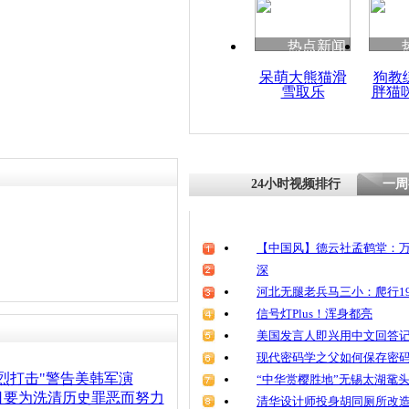
热点新闻
呆萌大熊猫滑
狗教
雪取乐
胖猫
24小时视频排行
一周
【中国风】德云社孟鹤堂：万
深
河北无腿老兵马三小：爬行19
信号灯Plus！浑身都亮
美国发言人即兴用中文回答
现代密码学之父如何保存密
烈打击"警告美韩军演
“中华赏樱胜地”无锡太湖鼋
日要为洗清历史罪恶而努力
清华设计师投身胡同厕所改造