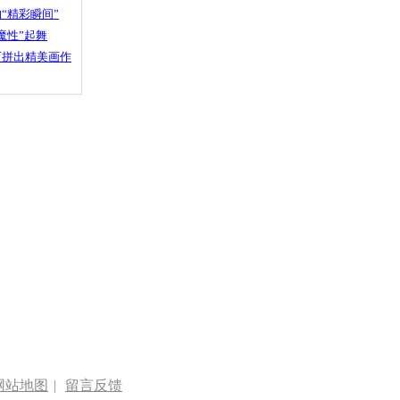
“精彩瞬间”
魔性”起舞
石拼出精美画作
网站地图
|
留言反馈