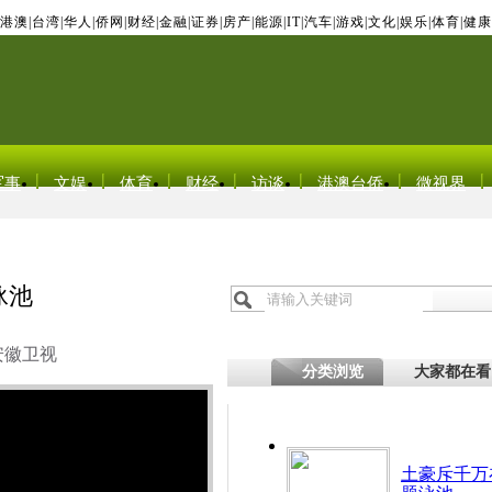
港澳
|
台湾
|
华人
|
侨网
|
财经
|
金融
|
证券
|
房产
|
能源
|
IT
|
汽车
|
游戏
|
文化
|
娱乐
|
体育
|
健康
军事
文娱
体育
财经
访谈
港澳台侨
微视界
泳池
安徽卫视
分类浏览
大家都在看
土豪斥千万