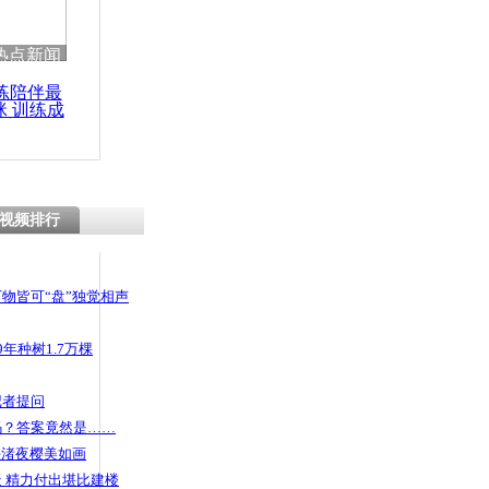
热点新闻
练陪伴最
咪 训练成
功瘦身
视频排行
物皆可“盘”独觉相声
年种树1.7万棵
记者提问
码？答案竟然是……
头渚夜樱美如画
 精力付出堪比建楼