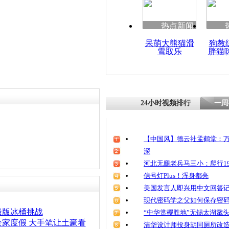
热点新闻
呆萌大熊猫滑
狗教
雪取乐
胖猫
24小时视频排行
一周
【中国风】德云社孟鹤堂：万
深
河北无腿老兵马三小：爬行19
信号灯Plus！浑身都亮
美国发言人即兴用中文回答
现代密码学之父如何保存密
极版冰桶挑战
“中华赏樱胜地”无锡太湖鼋
家度假 大手笔让土豪看
清华设计师投身胡同厕所改造