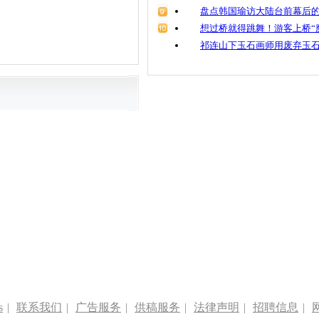
盘点韩国瑜访大陆台前幕后的
想过桥就得跳舞！游客上桥“
祁连山下玉石画师用废弃玉
s
|
联系我们
|
广告服务
|
供稿服务
|
法律声明
|
招聘信息
|