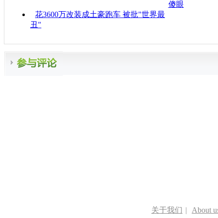
傻眼
花3600万改装成土豪跑车 被批"世界最
丑"
关于我们
|
About u