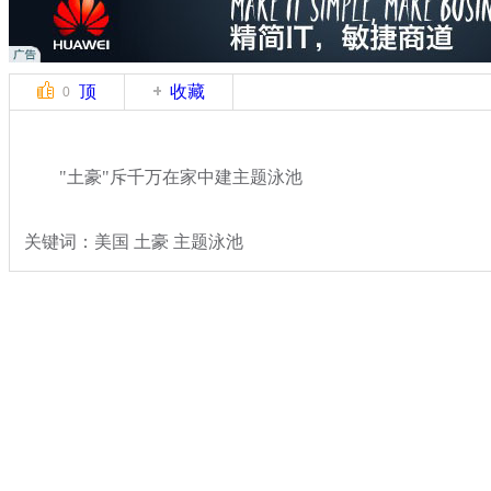
顶
收藏
0
"土豪"斥千万在家中建主题泳池
关键词：美国 土豪 主题泳池
分类名称：
轻松一刻
奇闻
标签：