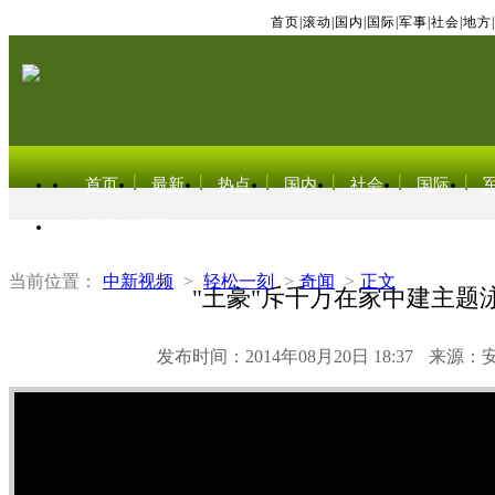
首页
|
滚动
|
国内
|
国际
|
军事
|
社会
|
地方
|
首页
最新
热点
国内
社会
国际
东北亚电视网
当前位置：
中新视频
>
轻松一刻
>
奇闻
>
正文
"土豪"斥千万在家中建主题
发布时间：2014年08月20日 18:37
来源：