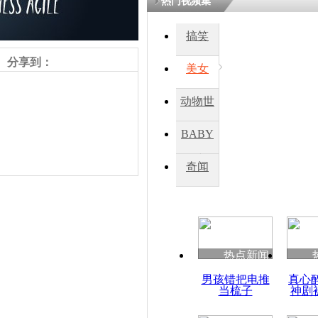
热门视频集
搞笑
分享到：
美女
动物世
界
BABY
秀
奇闻
责任编辑：【
王祎
】
热点新闻
男孩错把电推
真心
当梳子
神剧