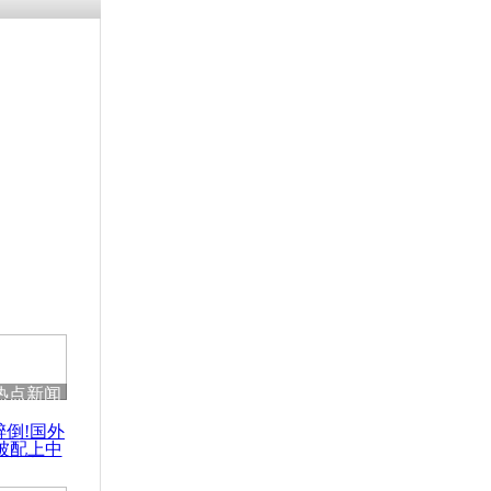
热点新闻
醉倒!国外
被配上中
国民乐