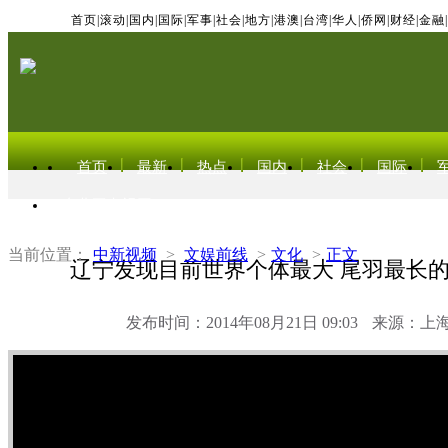
首页
|
滚动
|
国内
|
国际
|
军事
|
社会
|
地方
|
港澳
|
台湾
|
华人
|
侨网
|
财经
|
金融
|
首页
最新
热点
国内
社会
国际
东北亚电视网
当前位置：
中新视频
>
文娱前线
>
文化
>
正文
辽宁发现目前世界个体最大 尾羽最长
发布时间：2014年08月21日 09:03
来源：上