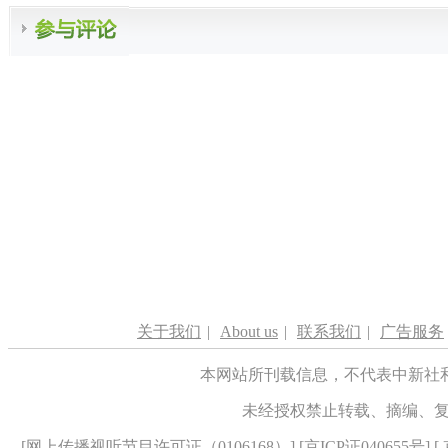
关于我们
|
About us
|
联系我们
|
广告服务
本网站所刊载信息，不代表中新社
未经授权禁止转载、摘编、
[
网上传播视听节目许可证（0106168）
] [
京ICP证040655号
] 