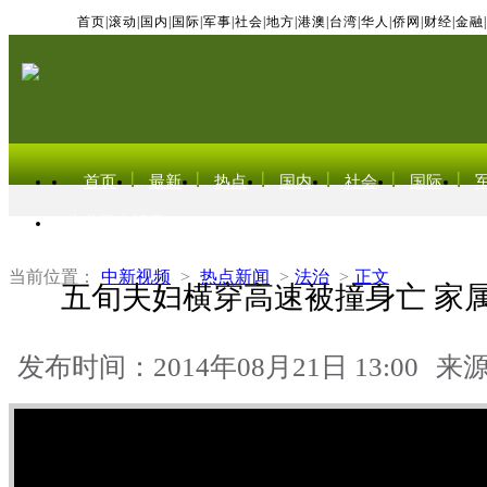
首页
|
滚动
|
国内
|
国际
|
军事
|
社会
|
地方
|
港澳
|
台湾
|
华人
|
侨网
|
财经
|
金融
|
首页
最新
热点
国内
社会
国际
东北亚电视网
当前位置：
中新视频
>
热点新闻
>
法治
>
正文
五旬夫妇横穿高速被撞身亡 家
发布时间：2014年08月21日 13:00
来源