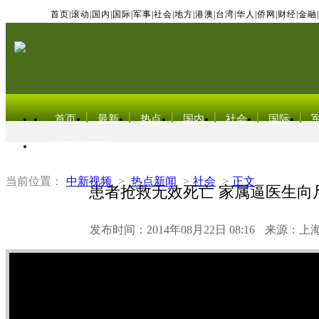
首页
|
滚动
|
国内
|
国际
|
军事
|
社会
|
地方
|
港澳
|
台湾
|
华人
|
侨网
|
财经
|
金融
|
首页
最新
热点
国内
社会
国际
东北亚电视网
当前位置：
中新视频
>
热点新闻
>
社会
>
正文
患者抢救无效死亡 家属逼医生向
发布时间：2014年08月22日 08:16
来源：上