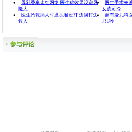
母乳香皂走红网络
医生
称效果没谱风
医生手术失败
险大
女孩可怜
医生抢救病人时遭扼喉殴打 边挨打边
超有爱儿科医
救人
只1秒