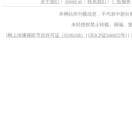
关于我们
|
About us
|
联系我们
|
广告服务
本网站所刊载信息，不代表中新社
未经授权禁止转载、摘编、
[
网上传播视听节目许可证（0106168）
] [
京ICP证040655号
] 