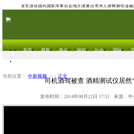
首页
|
滚动
|
国内
|
国际
|
军事
|
社会
|
地方
|
港澳
|
台湾
|
华人
|
侨网
|
财经
|
金融
|
首页
最新
热点
国内
社会
国际
东北亚电视网
当前位置：
中新视频
> >
正文
司机酒驾被查 酒精测试仪居然"
发布时间：2014年08月22日 17:52
来源：中