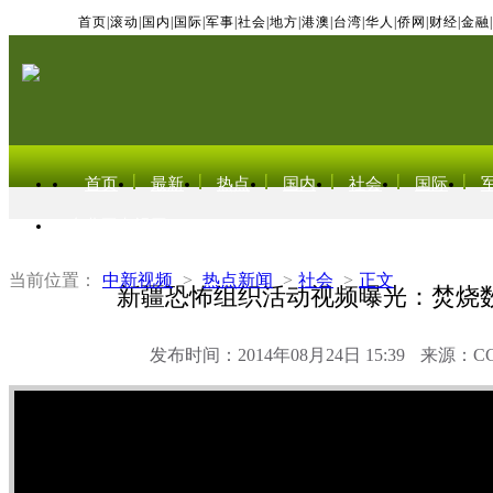
首页
|
滚动
|
国内
|
国际
|
军事
|
社会
|
地方
|
港澳
|
台湾
|
华人
|
侨网
|
财经
|
金融
|
首页
最新
热点
国内
社会
国际
东北亚电视网
当前位置：
中新视频
>
热点新闻
>
社会
>
正文
新疆恐怖组织活动视频曝光：焚烧
发布时间：2014年08月24日 15:39
来源：C