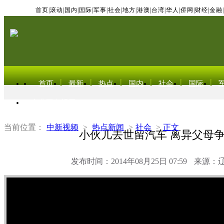
首页
|
滚动
|
国内
|
国际
|
军事
|
社会
|
地方
|
港澳
|
台湾
|
华人
|
侨网
|
财经
|
金融
|
首页
最新
热点
国内
社会
国际
东北亚电视网
当前位置：
中新视频
>
热点新闻
>
社会
>
正文
小伙儿去世留汽车 离异父母
发布时间：2014年08月25日 07:59
来源：