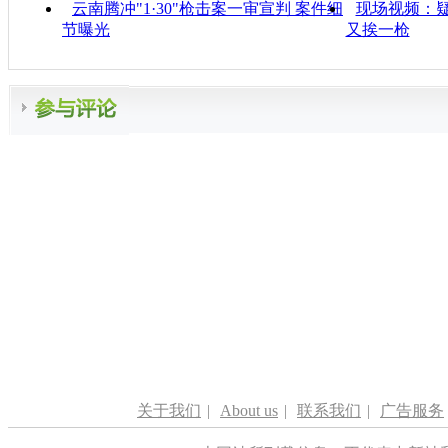
云南腾冲"1·30"枪击案一审宣判 案件细
现场视频：疑
节曝光
又挨一枪
关于我们
|
About us
|
联系我们
|
广告服务