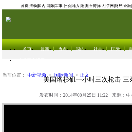
首页
|
滚动
|
国内
|
国际
|
军事
|
社会
|
地方
|
港澳
|
台湾
|
华人
|
侨网
|
财经
|
金融
|
首页
最新
热点
国内
社会
国际
东北亚电视网
当前位置：
中新视频
>
国际新闻
>
正文
美国洛杉矶一小时三次枪击 三
发布时间：2014年08月25日 11:22
来源：中